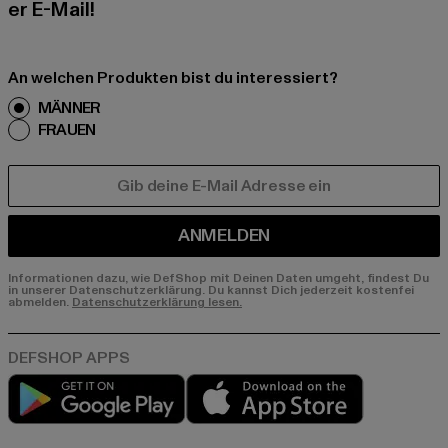
er E-Mail!
An welchen Produkten bist du interessiert?
MÄNNER
FRAUEN
E-MAIL
ANMELDEN
Informationen dazu, wie DefShop mit Deinen Daten umgeht, findest Du
in unserer Datenschutzerklärung. Du kannst Dich jederzeit kostenfei
abmelden.
Datenschutzerklärung lesen.
Play market
App store