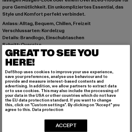
lässigen Ausgeh-Look oder einem Oversized-Hoodie für
pure Gemütlichkeit. Ein unkompliziertes Essential, das
Style und Komfort perfekt verbindet.
Anlass: Alltag, Bequem, Chillen, Freizeit
Verschlussarten: Kordelzug
Details: Brandlogo, Einschubtaschen
Schnitt: Oversize
GREAT TO SEE YOU
Marke: Hummel
Kat.: Track Pants
HERE!
Farbe: grün
DefShop uses cookies to improve your use experience,
Hersteller Farbe: teal
save your preferences, analyse use behaviour and to
Materialzusammensetzung: 100% Polyamid
provide and measure interest-based contents and
advertising. In addition, we allow partners to extract data
Art.Nr: HUW126-010-01143
or to use cookies. This may also include the processing of
your data in the USA or other countries which do not have
the EU data protection standard. If you want to change
Hersteller: HUMMEL CENOZOIC APS |
this, click on "Custom settings". By clicking on "Accept" you
info@newlinehalo.com
agree to this.
Data protection
Balticagade 20 | 8000 Aarhus C | DK
ACCEPT