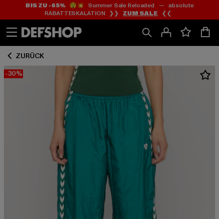
BIS ZU -65%
😲💥 Summer Sale Reloaded — absolute
Zum
Zum
RABATTESKALATION ❯❯
ZUM SALE
❮❮
Inhalt
Fußzeile
springen
springen
ZURÜCK
-30%