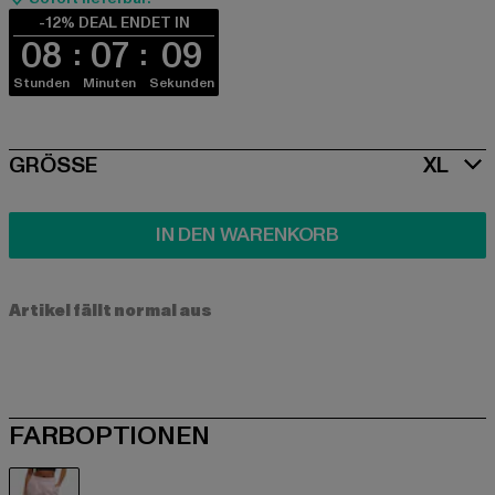
-12% DEAL ENDET IN
08
07
09
Stunden
Minuten
Sekunden
SIZE
GRÖSSE
XL
IN DEN WARENKORB
Artikel fällt normal aus
FARBOPTIONEN