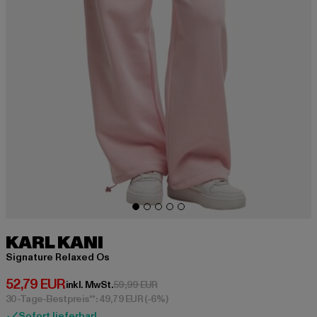
KARL KANI
Signature Relaxed Os
Derzeitiger Preis: 52,79 EUR
52,79 EUR
Aktionspreis: 59,99 EUR
inkl. MwSt.
59,99 EUR
30-Tage-Bestpreis**: 49,79 EUR
(-6%)
Sofort lieferbar!