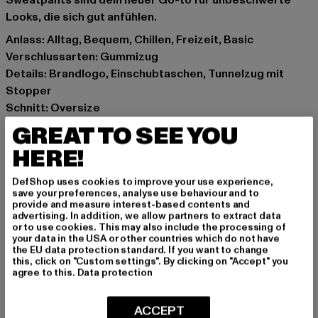
Sweatpants sind dein neuer Go-to für unbeschwerte
Looks, die sich gut anfühlen.
Anlass: Alltag, Bequem, Chillen, Freizeit, Basic
Verschlussarten: Gummizug
Details: Brandlogo, Einschubtaschen, Tunnelzug mit
Stopper
Schnitt: Oversize
Marke: Karl Kani
GREAT TO SEE YOU
Kat.: Trousers - Sweat
HERE!
Farbe: rosa
Hersteller Farbe: rose
DefShop uses cookies to improve your use experience,
Materialzusammensetzung: 65% Baumwolle, 35%
save your preferences, analyse use behaviour and to
provide and measure interest-based contents and
Polyester
advertising. In addition, we allow partners to extract data
Art.Nr: 61030060-01075
or to use cookies. This may also include the processing of
your data in the USA or other countries which do not have
the EU data protection standard. If you want to change
Hersteller: Urban Styles Agency GmbH & Co. KG |
this, click on "Custom settings". By clicking on "Accept" you
agree to this.
Data protection
agentur@urbanstylesagency.com
Schanzenstraße 41 | 51063 Köln | DE
ACCEPT