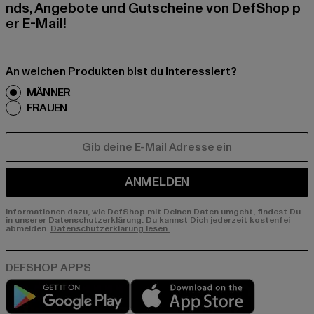
nds, Angebote und Gutscheine von DefShop p
er E-Mail!
An welchen Produkten bist du interessiert?
MÄNNER
FRAUEN
E-MAIL
ANMELDEN
Informationen dazu, wie DefShop mit Deinen Daten umgeht, findest Du
in unserer Datenschutzerklärung. Du kannst Dich jederzeit kostenfei
abmelden.
Datenschutzerklärung lesen.
Play market
App store