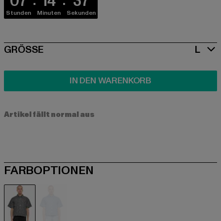
07
14
37
Stunden
Minuten
Sekunden
SIZE
GRÖSSE
L
IN DEN WARENKORB
Artikel fällt normal aus
FARBOPTIONEN