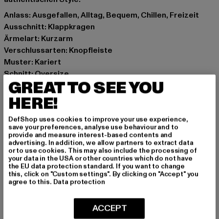
Anlass: Ausgefallen, Alltag, Bequem, Chillen, Freizeit
Ausschnitt: Klappkragen
Ärmelart: Kurzarm
Verschlussarten: Knopfleiste
Muster: Kariert
Schnitt: Oversize
GREAT TO SEE YOU
Marke: Urban Classics
Kat.: Hemden
HERE!
Farbe: schwarz
DefShop uses cookies to improve your use experience,
Hersteller Farbe: blacklasercheck
save your preferences, analyse use behaviour and to
Materialzusammensetzung: 100% Baumwolle
provide and measure interest-based contents and
advertising. In addition, we allow partners to extract data
Art.Nr: TB6694-14128
or to use cookies. This may also include the processing of
your data in the USA or other countries which do not have
the EU data protection standard. If you want to change
Hersteller: TB International GmbH |
info@tbint.de
this, click on "Custom settings". By clicking on "Accept" you
Dr.-Robert-Murjahn-Straße 7 | 64372 Ober-Ramstadt |
agree to this.
Data protection
DE
ACCEPT