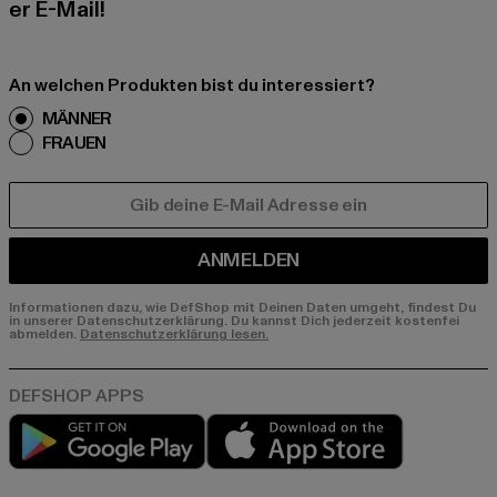
er E-Mail!
An welchen Produkten bist du interessiert?
MÄNNER
FRAUEN
E-MAIL
ANMELDEN
Informationen dazu, wie DefShop mit Deinen Daten umgeht, findest Du
in unserer Datenschutzerklärung. Du kannst Dich jederzeit kostenfei
abmelden.
Datenschutzerklärung lesen.
Play market
App store