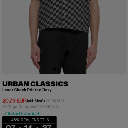
URBAN CLASSICS
Laser Check Printed Boxy
Derzeitiger Preis: 20,79 EUR
20,79 EUR
Aktionspreis: 39,99 EUR
inkl. MwSt.
39,99 EUR
30-Tage-Bestpreis**: 20,79 EUR
Sofort lieferbar!
-48% DEAL ENDET IN