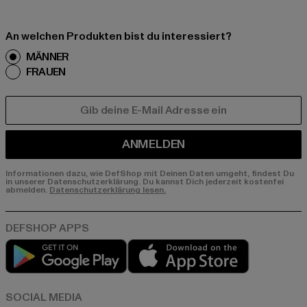
An welchen Produkten bist du interessiert?
MÄNNER
FRAUEN
E-MAIL
ANMELDEN
Informationen dazu, wie DefShop mit Deinen Daten umgeht, findest Du
in unserer Datenschutzerklärung. Du kannst Dich jederzeit kostenfei
abmelden.
Datenschutzerklärung lesen.
Play market
App store