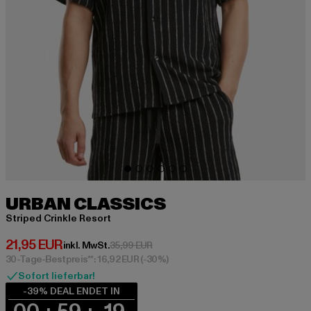
URBAN CLASSICS
Striped Crinkle Resort
Derzeitiger Preis: 21,95 EUR
21,95 EUR
Aktionspreis: 35,99 EUR
inkl. MwSt.
35,99 EUR
30-Tage-Bestpreis**: 16,92 EUR
(-30%)
Sofort lieferbar!
-39% DEAL ENDET IN