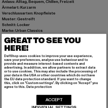
Anlass: Alltag, Bequem, Chillen, Freizeit
Ärmelart: Kurzarm
Verschlussarten: Knopfleiste
Muster: Gestreift
Schnitt: Locker
Marke: Urban Classics
Kat.: Hemden
GREAT TO SEE YOU
Farbe: schwarz
HERE!
Hersteller Farbe: black/offwhite
Materialzusammensetzung: 92% Polyester, 6% Viskose,
DefShop uses cookies to improve your use experience,
2% Elasthan
save your preferences, analyse use behaviour and to
provide and measure interest-based contents and
Art.Nr: TB7342-00851
advertising. In addition, we allow partners to extract data
or to use cookies. This may also include the processing of
your data in the USA or other countries which do not have
Hersteller: TB International GmbH |
info@tbint.de
the EU data protection standard. If you want to change
Dr.-Robert-Murjahn-Straße 7 | 64372 Ober-Ramstadt |
this, click on "Custom settings". By clicking on "Accept" you
agree to this.
Data protection
DE
ACCEPT
GRÖSSE & PASSFORM
INDIVIDUAL SETTINGS