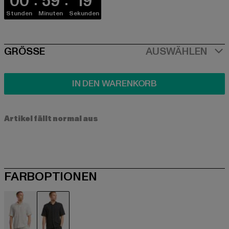
00
59
19
Stunden
Minuten
Sekunden
SIZE
GRÖSSE
AUSWÄHLEN
IN DEN WARENKORB
Artikel fällt normal aus
FARBOPTIONEN