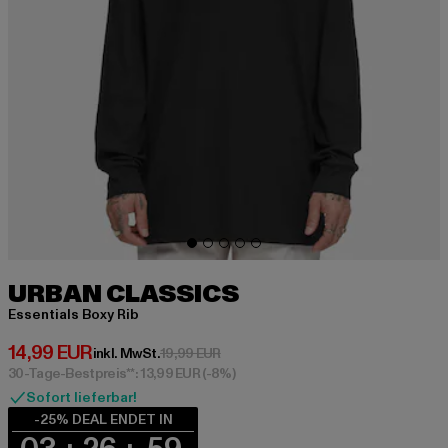
URBAN CLASSICS
Essentials Boxy Rib
Derzeitiger Preis: 14,99 EUR
14,99 EUR
Aktionspreis: 19,99 EUR
inkl. MwSt.
19,99 EUR
30-Tage-Bestpreis**: 13,99 EUR
(-8%)
Sofort lieferbar!
-25% DEAL ENDET IN