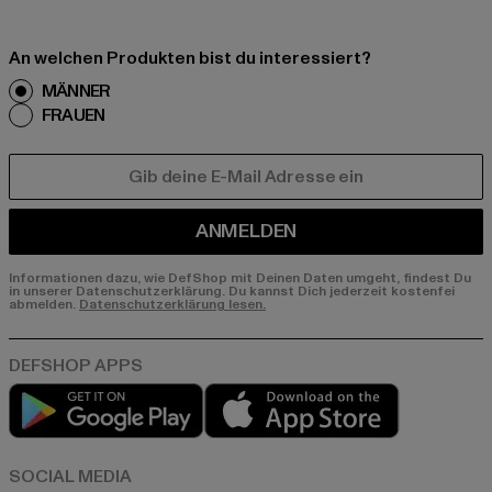
An welchen Produkten bist du interessiert?
MÄNNER
FRAUEN
E-MAIL
ANMELDEN
Informationen dazu, wie DefShop mit Deinen Daten umgeht, findest Du
in unserer Datenschutzerklärung. Du kannst Dich jederzeit kostenfei
abmelden.
Datenschutzerklärung lesen.
Play market
App store