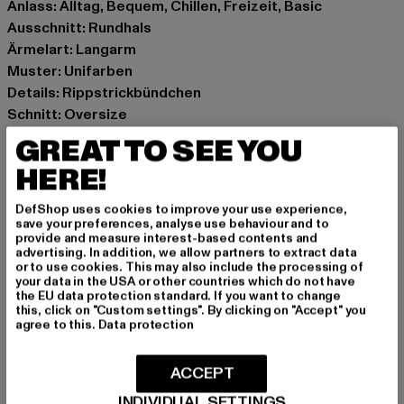
Anlass: Alltag, Bequem, Chillen, Freizeit, Basic
Ausschnitt: Rundhals
Ärmelart: Langarm
Muster: Unifarben
Details: Rippstrickbündchen
Schnitt: Oversize
Marke: Urban Classics
GREAT TO SEE YOU
Kat.: Longsleeves
HERE!
Farbe: schwarz
Hersteller Farbe: black
DefShop uses cookies to improve your use experience,
Materialzusammensetzung: 100% Baumwolle
save your preferences, analyse use behaviour and to
provide and measure interest-based contents and
Art.Nr: TB6418-00007
advertising. In addition, we allow partners to extract data
or to use cookies. This may also include the processing of
your data in the USA or other countries which do not have
Hersteller: TB International GmbH |
info@tbint.de
the EU data protection standard. If you want to change
Dr.-Robert-Murjahn-Straße 7 | 64372 Ober-Ramstadt |
this, click on "Custom settings". By clicking on "Accept" you
agree to this.
Data protection
DE
ACCEPT
GRÖSSE & PASSFORM
INDIVIDUAL SETTINGS