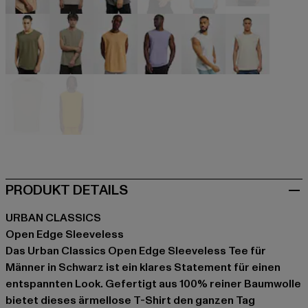
beige
beige
schwarz
schwarz
blau
grau
olive
olive
orange
violet
weiß
weiß
weiß
gelb
PRODUKT DETAILS
URBAN CLASSICS
Open Edge Sleeveless
Das Urban Classics Open Edge Sleeveless Tee für
Männer in Schwarz ist ein klares Statement für einen
entspannten Look. Gefertigt aus 100% reiner Baumwolle
bietet dieses ärmellose T-Shirt den ganzen Tag