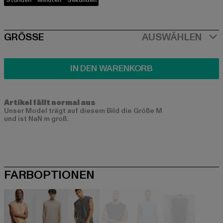
Stunden
Minuten
Sekunden
SIZE
GRÖSSE
AUSWÄHLEN
IN DEN WARENKORB
Artikel fällt normal aus
Unser Model trägt auf diesem Bild die Größe M
und ist NaN m groß.
FARBOPTIONEN