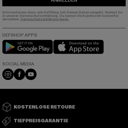
ANMELDEN
Informationen dazu, wie DefShop mit Deinen Daten umgeht, findest Du
in unserer Datenschutzerklärung. Du kannst Dich jederzeit kostenfei
abmelden.
Datenschutzerklärung lesen.
Play market
App store
Instagram
Facebook
YouTube
KOSTENLOSE RETOURE
TIEFPREISGARANTIE