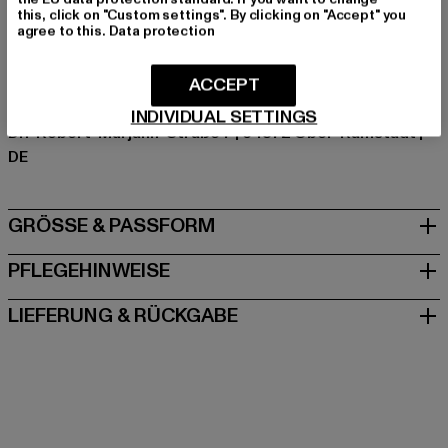
Hersteller Farbe: black
this, click on "Custom settings". By clicking on "Accept" you
agree to this.
Data protection
Materialzusammensetzung: 100% Baumwolle
Art.Nr: TB1562-00007
ACCEPT
Hersteller: TB International GmbH |
info@tbint.de
INDIVIDUAL SETTINGS
Dr.-Robert-Murjahn-Straße 7 | 64372 Ober-Ramstadt |
DE
GRÖSSE & PASSFORM
PFLEGEHINWEISE
LIEFERUNG & RÜCKGABE