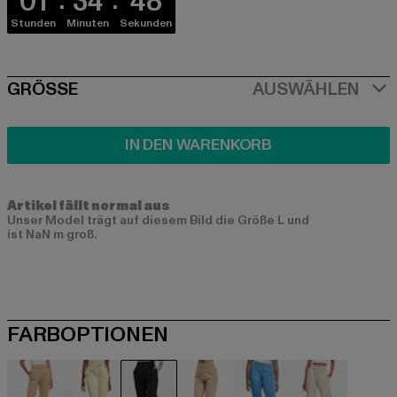
01
34
48
Stunden
Minuten
Sekunden
SIZE
GRÖSSE
AUSWÄHLEN
IN DEN WARENKORB
Artikel fällt normal aus
Unser Model trägt auf diesem Bild die Größe L und
ist NaN m groß.
FARBOPTIONEN