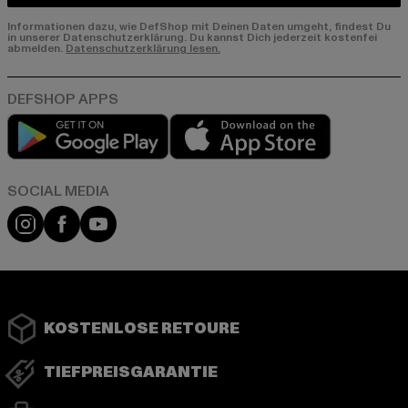
Informationen dazu, wie DefShop mit Deinen Daten umgeht, findest Du
in unserer Datenschutzerklärung. Du kannst Dich jederzeit kostenfei
abmelden.
Datenschutzerklärung lesen.
Play market
App store
Instagram
Facebook
YouTube
KOSTENLOSE RETOURE
TIEFPREISGARANTIE