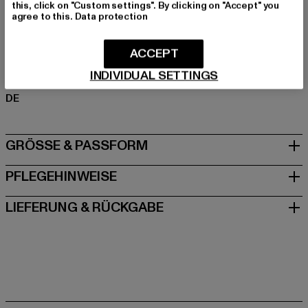
this, click on "Custom settings". By clicking on "Accept" you
Materialzusammensetzung: 100% Baumwolle
agree to this.
Data protection
Art.Nr: TB4086-00007
ACCEPT
Hersteller: TB International GmbH |
info@tbint.de
INDIVIDUAL SETTINGS
Dr.-Robert-Murjahn-Straße 7 | 64372 Ober-Ramstadt |
DE
GRÖSSE & PASSFORM
PFLEGEHINWEISE
LIEFERUNG & RÜCKGABE