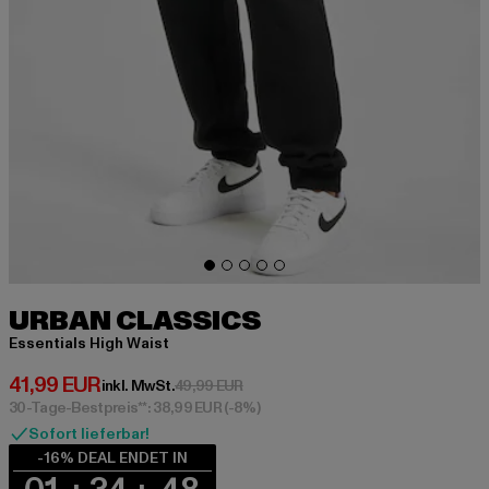
URBAN CLASSICS
Essentials High Waist
Derzeitiger Preis: 41,99 EUR
41,99 EUR
Aktionspreis: 49,99 EUR
inkl. MwSt.
49,99 EUR
30-Tage-Bestpreis**: 38,99 EUR
(-8%)
Sofort lieferbar!
-16% DEAL ENDET IN