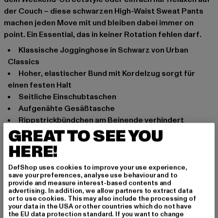
der Couch – diese schwarzen High-Waist Sweat Pants
machen jeden Move mit und bleiben dabei immer on
point. Ein Essential, das in keiner Rotation fehlen darf.
Klassische Jogginghose in Schwarz von Urban
Classics
Hoher, elastischer Bund mit Kordelzug sorgt für
einen festen Halt
Seitliche Einschubtaschen
Aufgenähte Gesäßtasche
Rippstrickbündchen am Beinende verhindert
GREAT TO SEE YOU
lästiges Verrutschen
Reguläre Passform
HERE!
Anlass: Street, Alltag, Freizeit
DefShop uses cookies to improve your use experience,
Verschlussarten: Kordelzug
save your preferences, analyse use behaviour and to
Marke: Urban Classics
provide and measure interest-based contents and
advertising. In addition, we allow partners to extract data
Kat.: Jogginghosen
or to use cookies. This may also include the processing of
Farbe: schwarz
your data in the USA or other countries which do not have
the EU data protection standard. If you want to change
Hersteller Farbe: black