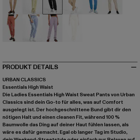
beige
beige
schwarz
schwarz
blau
khaki
rot
rot
violet
gelb
PRODUKT DETAILS
URBAN CLASSICS
Essentials High Waist
Die Ladies Essentials High Waist Sweat Pants von Urban
Classics sind dein Go-to für alles, was auf Comfort
ausgelegt ist. Der hochgeschnittene Bund gibt dir den
nötigen Halt und einen cleanen Fit, während 100 %
Baumwolle das Ding auf deiner Haut fühlen lassen, als
wäre es dafür gemacht. Egal ob langer Tag im Studio,
dein Weekend-Streetstyle oder einfach nur Relaxen auf