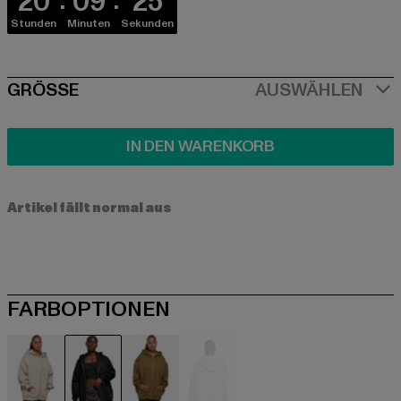
20
09
24
Stunden
Minuten
Sekunden
SIZE
GRÖSSE
AUSWÄHLEN
IN DEN WARENKORB
Artikel fällt normal aus
FARBOPTIONEN