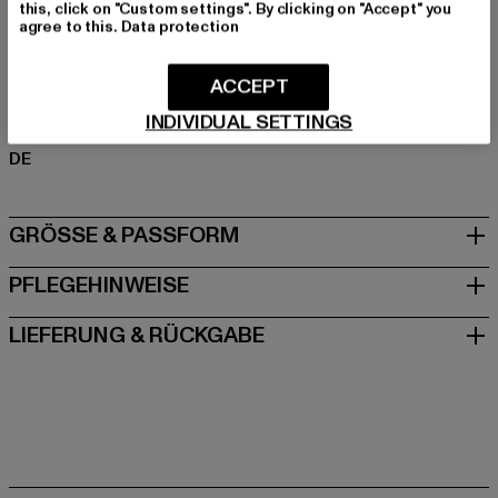
this, click on "Custom settings". By clicking on "Accept" you
Polyester
agree to this.
Data protection
Art.Nr: TB5036-00007
ACCEPT
Hersteller: TB International GmbH |
info@tbint.de
INDIVIDUAL SETTINGS
Dr.-Robert-Murjahn-Straße 7 | 64372 Ober-Ramstadt |
DE
GRÖSSE & PASSFORM
PFLEGEHINWEISE
LIEFERUNG & RÜCKGABE