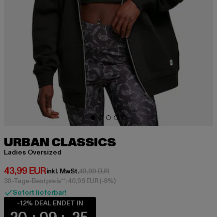
URBAN CLASSICS
Ladies Oversized
Derzeitiger Preis: 43,99 EUR
43,99 EUR
Aktionspreis: 49,99 EUR
inkl. MwSt.
49,99 EUR
30-Tage-Bestpreis**: 40,99 EUR
(-8%)
Sofort lieferbar!
-12% DEAL ENDET IN