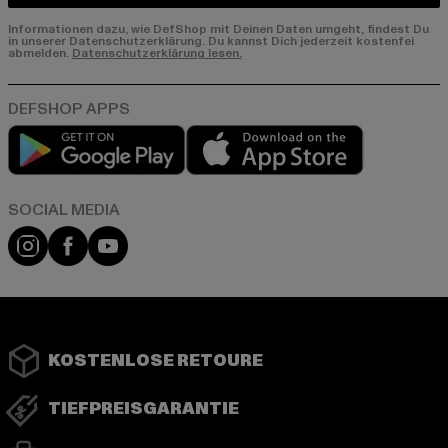
Informationen dazu, wie DefShop mit Deinen Daten umgeht, findest Du
in unserer Datenschutzerklärung. Du kannst Dich jederzeit kostenfei
abmelden.
Datenschutzerklärung lesen.
Play market
App store
Instagram
Facebook
YouTube
KOSTENLOSE RETOURE
TIEFPREISGARANTIE