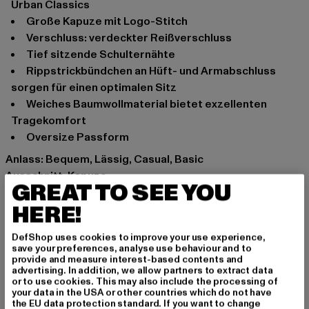
Urban Classics
Große Kapuze mit Logo-Stitch
Verschluss: verdeckter Reißverschluss
Tief sitzende Schulternähte
Rippstrickbündchen an Hüft- und Armabschluss
sorgen für einen optimalen Sitz
Weiches Baumwollmaterial bietet exzellenten
Tragekomfort
Oversize Passform
Anlass: Bequem, Lässig, Casual, Basic
Ausschnitt: Kapuze
GREAT TO SEE YOU
Ärmelart: Langarm
HERE!
Verschlussarten: verdeckter Reißverschluss
Schnitt: Oversize
DefShop uses cookies to improve your use experience,
Marke: Urban Classics
save your preferences, analyse use behaviour and to
Kat.: Zip Hoodies
provide and measure interest-based contents and
advertising. In addition, we allow partners to extract data
Farbe: schwarz
or to use cookies. This may also include the processing of
Hersteller Farbe: black
your data in the USA or other countries which do not have
the EU data protection standard. If you want to change
Materialzusammensetzung: 80% Baumwolle, 20%