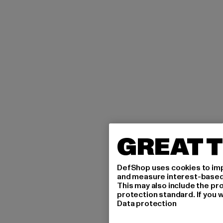
GREAT T
DefShop uses cookies to imp
and measure interest-based c
This may also include the pr
protection standard. If you w
Data protection