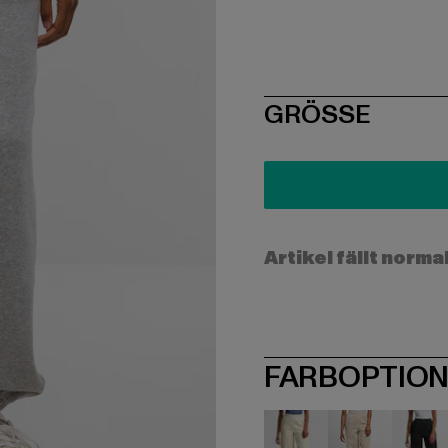
SIZE
GRÖSSE
Artikel fällt norma
FARBOPTIO