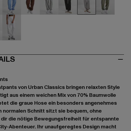
hwarz
blau
braun
grau
grau
grau
olive
let
weiß
AILS
ants
atpants von Urban Classics bringen relaxten Style
ertigt aus einem weichen Mix von 70% Baumwolle
etet die graue Hose ein besonders angenehmes
m normalen Schnitt sitzt sie bequem, ohne
 dir die nötige Bewegungsfreiheit für entspannte
ity-Abenteuer. Ihr unaufgeregtes Design macht