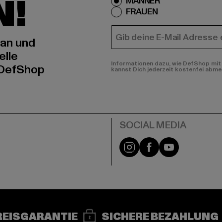
N!
MÄNNER
FRAUEN
E-MAIL
 an und
elle
Informationen dazu, wie DefShop mit 
 DefShop
kannst Dich jederzeit kostenfei abme
e
Instagram
Facebook
YouTube
REISGARANTIE
SICHERE BEZAHLUNG