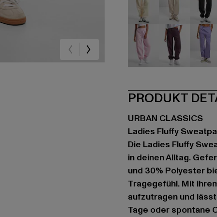
beige
beige
sc
rosa
violet
vio
PRODUKT DET
URBAN CLASSICS
Ladies Fluffy Sweatp
Die Ladies Fluffy Swe
in deinen Alltag. Gef
und 30% Polyester bi
Tragegefühl. Mit ihre
aufzutragen und lässt
Tage oder spontane C