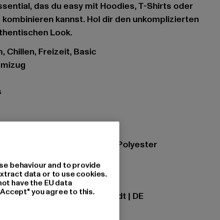
ssential, das du easy mit Hoodies, T-Shirts oder
s kombinieren kannst. Hol dir den unkomplizierten
thentischen Look.
 Chillen, Freizeit, Basic
mmizug
s
thergrey
zung: 70% Baumwolle, 30% Polyester
se behaviour and to provide
xtract data or to use cookies.
ational GmbH |
info@tbint.de
not have the EU data
"Accept" you agree to this.
traße 7 | 64372 Ober-Ramstadt | DE