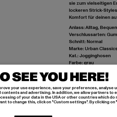
sie zum vielseitigen E
lockeren Strick-Style
Komfort für deinen au
Anlass: Alltag, Bequem,
Verschlussarten: Gu
Schnitt: Normal
Marke: Urban Classic
Kat.: Jogginghosen
Farbe: grau
Hersteller Farbe: hea
O SEE YOU HERE!
Materialzusammenset
Art.Nr: TB7107-03061
rove your use experience, save your preferences, analyse u
ontents and advertising. In addition, we allow partners to e
Hersteller: TB Intern
ocessing of your data in the USA or other countries which do 
ant to change this, click on "Custom settings". By clicking on 
Dr.-Robert-Murjahn-S