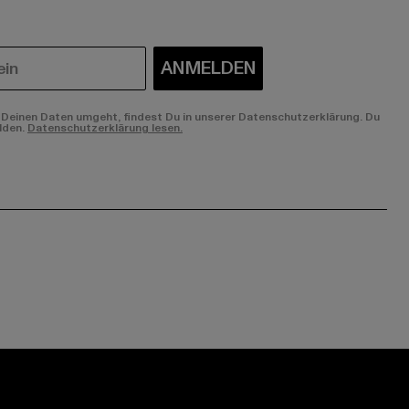
ANMELDEN
Deinen Daten umgeht, findest Du in unserer Datenschutzerklärung. Du
lden.
Datenschutzerklärung lesen.