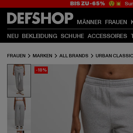
BIS ZU -65%
😲💥 Sum
MÄNNER
FRAUEN
NEU
BEKLEIDUNG
SCHUHE
ACCESSOIRES
FRAUEN
MARKEN
ALL BRANDS
URBAN CLASSI
-18%