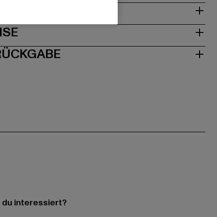
& PASSFORM
ISE
 RÜCKGABE
 du interessiert?