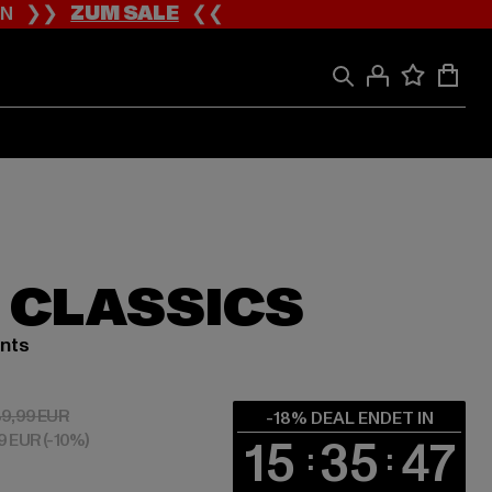
ION ❯❯
ZUM SALE
❮❮
 CLASSICS
ants
 32,79 EUR
Aktionspreis: 39,99 EUR
9,99 EUR
-18% DEAL ENDET IN
99 EUR
(-10%)
15
35
47