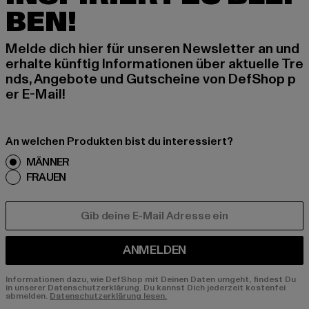
BEN!
Melde dich hier für unseren Newsletter an und
erhalte künftig Informationen über aktuelle Tre
nds, Angebote und Gutscheine von DefShop p
er E-Mail!
An welchen Produkten bist du interessiert?
MÄNNER
FRAUEN
E-MAIL
ANMELDEN
Informationen dazu, wie DefShop mit Deinen Daten umgeht, findest Du
in unserer Datenschutzerklärung. Du kannst Dich jederzeit kostenfei
abmelden.
Datenschutzerklärung lesen.