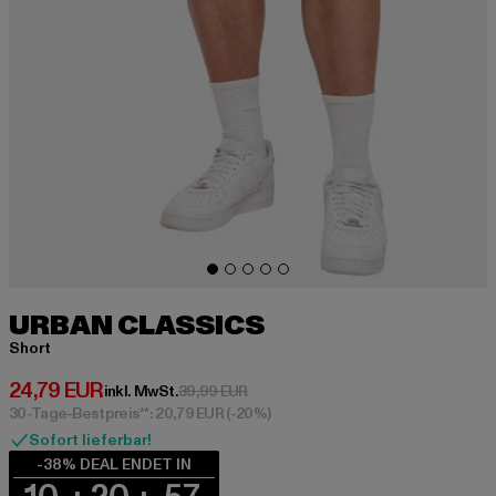
URBAN CLASSICS
Short
Derzeitiger Preis: 24,79 EUR
24,79 EUR
Aktionspreis: 39,99 EUR
inkl. MwSt.
39,99 EUR
30-Tage-Bestpreis**: 20,79 EUR
(-20%)
Sofort lieferbar!
-38% DEAL ENDET IN