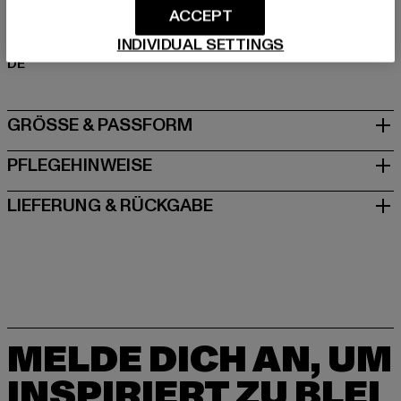
ACCEPT
Hersteller: TB International GmbH |
info@tbint.de
Dr.-Robert-Murjahn-Straße 7 | 64372 Ober-Ramstadt |
INDIVIDUAL SETTINGS
DE
GRÖSSE & PASSFORM
PFLEGEHINWEISE
LIEFERUNG & RÜCKGABE
MELDE DICH AN, UM
INSPIRIERT ZU BLEI