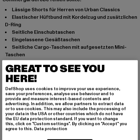
Lässige Shorts für Herren von Urban Classics
Elastischer Hüftbund mit Kordelzug und zusätzlichen
D-Ring
Seitliche Einschubtaschen
Eingelassene Gesäßtaschen
Seitliche Cargo-Taschen mit aufgesetzten Mini-
Taschen
Materialmix sorgt für ein hervorragendes
GREAT TO SEE YOU
Tragegefühl
HERE!
Lockere Passform
Anlass: Street, Alltag, Freizeit, Casual
DefShop uses cookies to improve your use experience,
save your preferences, analyse use behaviour and to
Marke: Urban Classics
provide and measure interest-based contents and
Kat.: Shorts
advertising. In addition, we allow partners to extract data
or to use cookies. This may also include the processing of
Farbe: beige
your data in the USA or other countries which do not have
Hersteller Farbe: unionbeige
the EU data protection standard. If you want to change
this, click on "Custom settings". By clicking on "Accept" you
Materialzusammensetzung: 100% Baumwolle
agree to this.
Data protection
Art.Nr: TB4939-03738