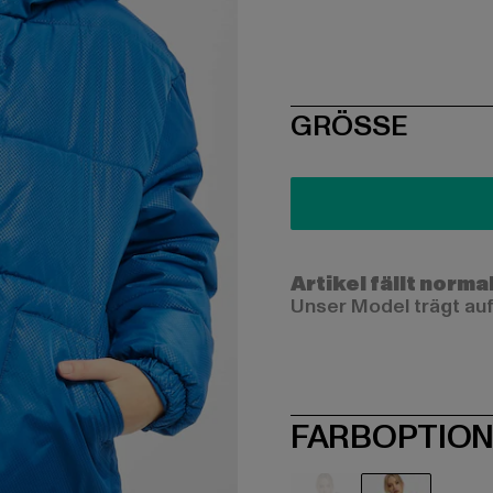
SIZE
GRÖSSE
Artikel fällt norma
Unser Model trägt auf
FARBOPTIO