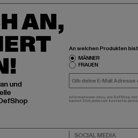
H AN,
IERT
An welchen Produkten bist
N!
MÄNNER
FRAUEN
E-MAIL
 an und
elle
Informationen dazu, wie DefShop mit 
 DefShop
kannst Dich jederzeit kostenfei abme