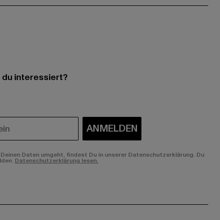
 du interessiert?
ANMELDEN
Deinen Daten umgeht, findest Du in unserer Datenschutzerklärung. Du
lden.
Datenschutzerklärung lesen.