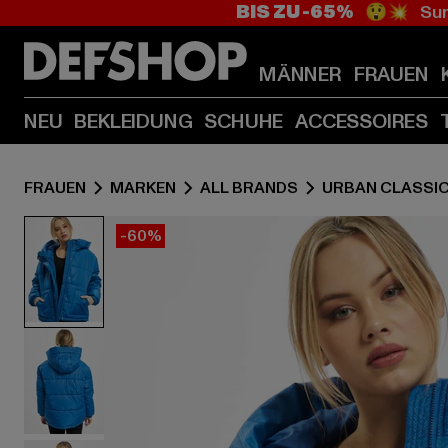
BIS ZU -65%
😲💥 Sum
MÄNNER
FRAUEN
NEU
BEKLEIDUNG
SCHUHE
ACCESSOIRES
FRAUEN
MARKEN
ALL BRANDS
URBAN CLASSI
-60%