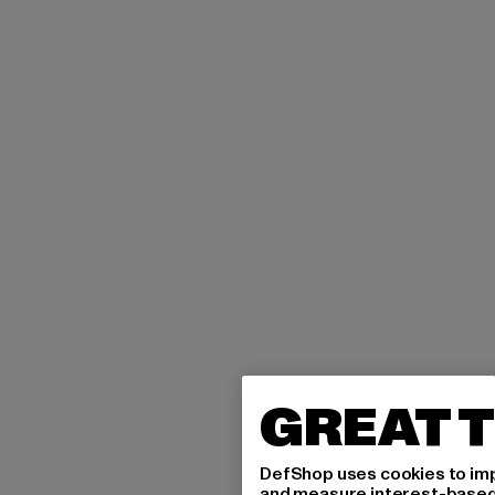
GREAT T
DefShop uses cookies to imp
and measure interest-based c