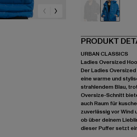
schwarz
blau
PRODUKT DET
URBAN CLASSICS
Ladies Oversized Ho
Der Ladies Oversized 
eine warme und stylis
strahlendem Blau, tro
Oversize-Schnitt biet
auch Raum für kuschel
zuverlässig vor Wind 
ob über deinem Liebl
dieser Puffer setzt ei