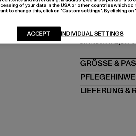
Hersteller Farbe: roya
ocessing of your data in the USA or other countries which do 
Materialzusammenset
ant to change this, click on "Custom settings". By clicking on 
Art.Nr: TB3067-00205
ACCEPT
INDIVIDUAL SETTINGS
Hersteller: TB Intern
Dr.-Robert-Murjahn-S
GRÖSSE 
PFLEGEHINWE
LIEFERUNG &