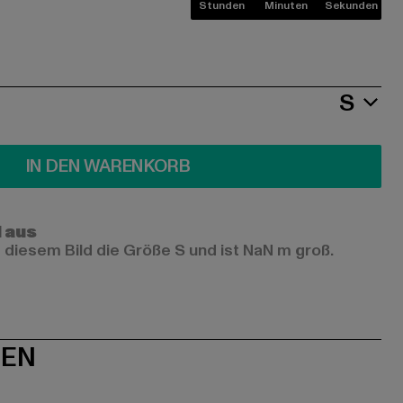
Stunden
Minuten
Sekunden
S
IN DEN WARENKORB
l aus
 diesem Bild die Größe S und ist NaN m groß.
NEN