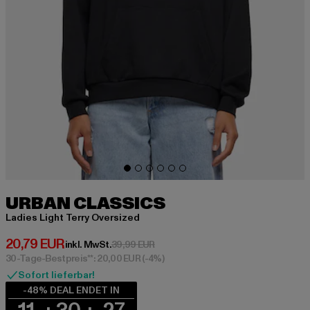
URBAN CLASSICS
Ladies Light Terry Oversized
Derzeitiger Preis: 20,79 EUR
20,79 EUR
Aktionspreis: 39,99 EUR
inkl. MwSt.
39,99 EUR
30-Tage-Bestpreis**: 20,00 EUR
(-4%)
Sofort lieferbar!
-48% DEAL ENDET IN