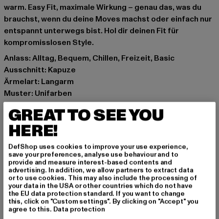
warm. Easy Fit, maximale Wirkung – genau das, was du
brauchst, wenn du deine Moves machst oder einfach nur
entspannt unterwegs bist. Hol dir deinen Fit für
kompromisslosen Style.
Anlass: Alltag, Bequem, Chillen, Freizeit, Basic
Ausschnitt: Kapuze
Ärmelart: Langarm
Muster: Unifarben
Details: Kängurutasche, Rippstrickbündchen
GREAT TO SEE YOU
Schnitt: Oversize
HERE!
Marke: Urban Classics
Kat.: Hoodies
DefShop uses cookies to improve your use experience,
Farbe: schwarz
save your preferences, analyse use behaviour and to
provide and measure interest-based contents and
Hersteller Farbe: black
advertising. In addition, we allow partners to extract data
Materialzusammensetzung: 70% Baumwolle, 30%
or to use cookies. This may also include the processing of
your data in the USA or other countries which do not have
Polyester
the EU data protection standard. If you want to change
Art.Nr: TB6860-00007
this, click on "Custom settings". By clicking on "Accept" you
agree to this.
Data protection