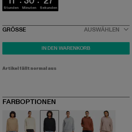
11
30
26
Stunden
Minuten
Sekunden
SIZE
GRÖSSE
AUSWÄHLEN
IN DEN WARENKORB
Artikel fällt normal aus
FARBOPTIONEN