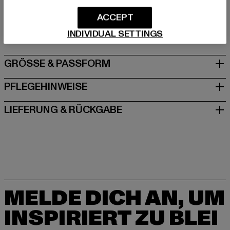
Hersteller: TB International GmbH |
info@tbint.de
Dr.-Robert-Murjahn-Straße 7 | 64372 Ober-Ramstadt |
ACCEPT
DE
INDIVIDUAL SETTINGS
GRÖSSE & PASSFORM
PFLEGEHINWEISE
LIEFERUNG & RÜCKGABE
MELDE DICH AN, UM
INSPIRIERT ZU BLEI