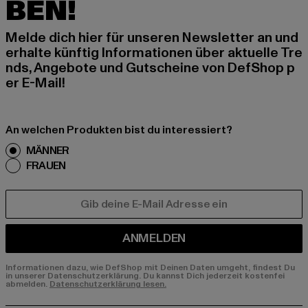
BEN!
Melde dich hier für unseren Newsletter an und
erhalte künftig Informationen über aktuelle Tre
nds, Angebote und Gutscheine von DefShop p
er E-Mail!
An welchen Produkten bist du interessiert?
MÄNNER
FRAUEN
E-MAIL
ANMELDEN
Informationen dazu, wie DefShop mit Deinen Daten umgeht, findest Du
in unserer Datenschutzerklärung. Du kannst Dich jederzeit kostenfei
abmelden.
Datenschutzerklärung lesen.