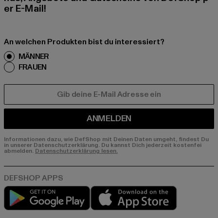
er E-Mail!
An welchen Produkten bist du interessiert?
MÄNNER
FRAUEN
E-MAIL
ANMELDEN
Informationen dazu, wie DefShop mit Deinen Daten umgeht, findest Du
in unserer Datenschutzerklärung. Du kannst Dich jederzeit kostenfei
abmelden.
Datenschutzerklärung lesen.
Play market
App store