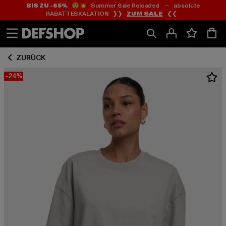
BIS ZU -65%
😲💥 Summer Sale Reloaded — absolute
Zum
Zum
RABATTESKALATION ❯❯
ZUM SALE
❮❮
Inhalt
Fußzeile
springen
springen
ZURÜCK
-24%