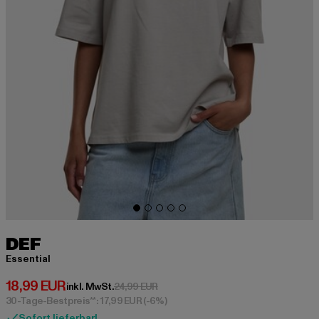
DEF
Essential
Derzeitiger Preis: 18,99 EUR
18,99 EUR
Aktionspreis: 24,99 EUR
inkl. MwSt.
24,99 EUR
30-Tage-Bestpreis**: 17,99 EUR
(-6%)
Sofort lieferbar!