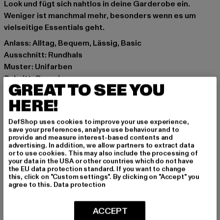
Look und fügt sich nahtlos in deine Garderobe ein.
Weniger ist manchmal mehr, besonders wenn es um
vielseitige Essentials geht.
Anlass: Alltag, Bequem, Lässig, Basic
Ausschnitt: Rundhals
Muster: Unifarben
Schnitt: Oversize
GREAT TO SEE YOU
Marke: DEF
HERE!
Kat.: T-Shirts
Farbe: grau
DefShop uses cookies to improve your use experience,
Hersteller Farbe: grey washed
save your preferences, analyse use behaviour and to
Materialzusammensetzung: 100% Baumwolle
provide and measure interest-based contents and
advertising. In addition, we allow partners to extract data
Art.Nr: DFLTS207-04496
or to use cookies. This may also include the processing of
your data in the USA or other countries which do not have
the EU data protection standard. If you want to change
Hersteller: TB International GmbH |
info@tbint.de
this, click on "Custom settings". By clicking on "Accept" you
Dr.-Robert-Murjahn-Straße 7 | 64372 Ober-Ramstadt |
agree to this.
Data protection
DE
ACCEPT