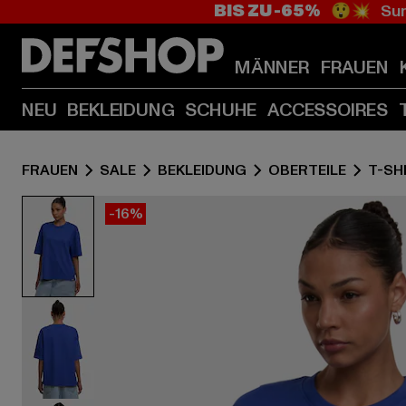
BIS ZU -65%
😲💥 Sum
MÄNNER
FRAUEN
NEU
BEKLEIDUNG
SCHUHE
ACCESSOIRES
FRAUEN
SALE
BEKLEIDUNG
OBERTEILE
T-SH
-16%