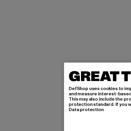
GREAT T
DefShop uses cookies to imp
and measure interest-based c
This may also include the pr
protection standard. If you w
Data protection