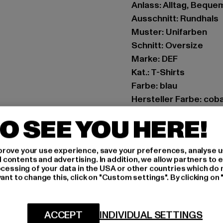
Anlass: Alltag, Bequem
Ausschnitt: Rundhals
Muster: Unifarben
Schnitt: Oversize
Marke: DEF
Kat.: T-Shirts
Farbe: blau
Hersteller Farbe: coba
Materialzusammense
O SEE YOU HERE!
Art.Nr: DFLTS207-014
rove your use experience, save your preferences, analyse u
Hersteller: TB Intern
ontents and advertising. In addition, we allow partners to e
Dr.-Robert-Murjahn-S
ocessing of your data in the USA or other countries which do 
ant to change this, click on "Custom settings". By clicking on 
GRÖSSE 
ACCEPT
INDIVIDUAL SETTINGS
PFLEGEHINWE