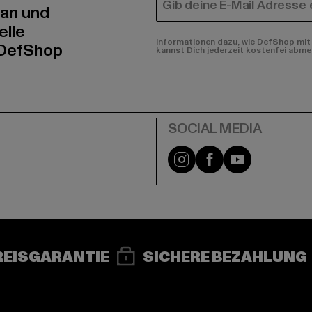
E-MAIL
 an und
elle
Informationen dazu, wie DefShop mit 
 DefShop
kannst Dich jederzeit kostenfei abme
e
Instagram
Facebook
YouTube
REISGARANTIE
SICHERE BEZAHLUNG