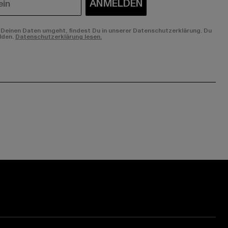
ANMELDEN
Deinen Daten umgeht, findest Du in unserer Datenschutzerklärung. Du
lden.
Datenschutzerklärung lesen.