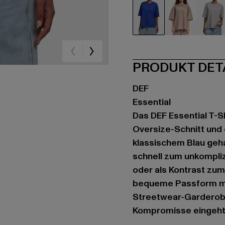
blau
braun
gr
PRODUKT DET
DEF
Essential
Das DEF Essential T-S
Oversize-Schnitt und 
klassischem Blau gehal
schnell zum unkompliz
oder als Kontrast zum
bequeme Passform ma
Streetwear-Garderobe.
Kompromisse eingeht u