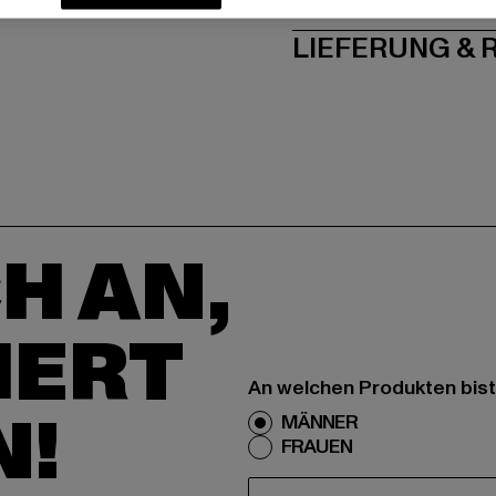
LIEFERUNG &
H AN,
IERT
An welchen Produkten bist
N!
MÄNNER
FRAUEN