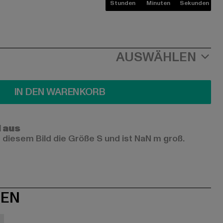
Stunden
Minuten
Sekunden
AUSWÄHLEN
IN DEN WARENKORB
l aus
 diesem Bild die Größe S und ist NaN m groß.
NEN