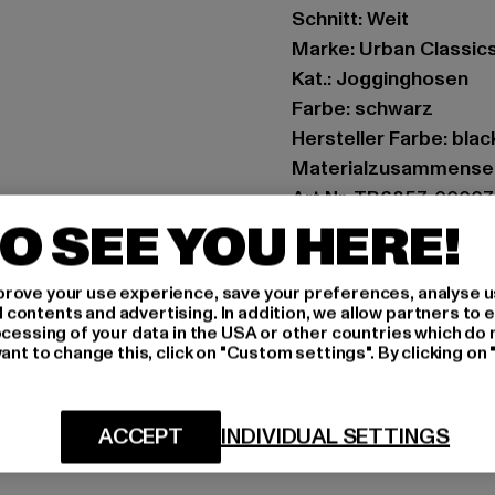
Schnitt: Weit
Marke: Urban Classic
Kat.: Jogginghosen
Farbe: schwarz
Hersteller Farbe: blac
Materialzusammenset
Art.Nr: TB6857-00007
O SEE YOU HERE!
Hersteller: TB Intern
Dr.-Robert-Murjahn-S
rove your use experience, save your preferences, analyse u
ontents and advertising. In addition, we allow partners to e
ocessing of your data in the USA or other countries which do 
ant to change this, click on "Custom settings". By clicking on 
GRÖSSE 
PFLEGEHINWE
ACCEPT
INDIVIDUAL SETTINGS
LIEFERUNG &