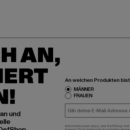
H AN,
IERT
An welchen Produkten bist
N!
MÄNNER
FRAUEN
E-MAIL
 an und
elle
Informationen dazu, wie DefShop mit 
 DefShop
kannst Dich jederzeit kostenfei abme