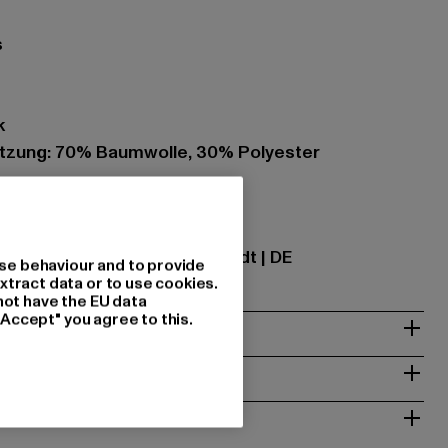
s
k
zung: 70% Baumwolle, 30% Polyester
ational GmbH |
info@tbint.de
traße 7 | 64372 Ober-Ramstadt | DE
se behaviour and to provide
xtract data or to use cookies.
not have the EU data
"Accept" you agree to this.
& PASSFORM
ISE
 RÜCKGABE