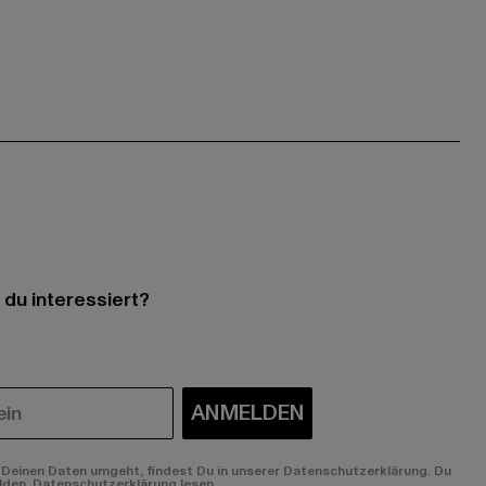
 du interessiert?
ANMELDEN
Deinen Daten umgeht, findest Du in unserer Datenschutzerklärung. Du
lden.
Datenschutzerklärung lesen.