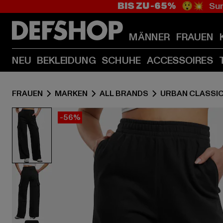
BIS ZU -65%
😲💥 Sum
MÄNNER
FRAUEN
NEU
BEKLEIDUNG
SCHUHE
ACCESSOIRES
FRAUEN
MARKEN
ALL BRANDS
URBAN CLASSI
-56%