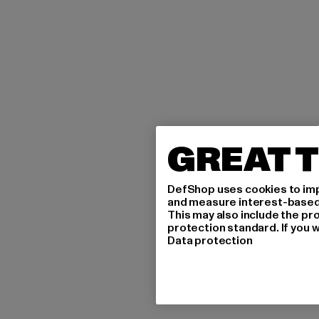
GREAT T
DefShop uses cookies to imp
and measure interest-based c
This may also include the pr
protection standard. If you w
Data protection