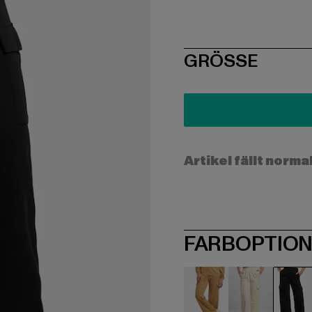
SIZE
GRÖSSE
Artikel fällt norma
FARBOPTIO