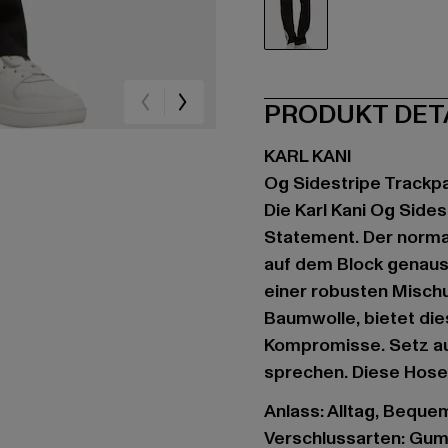
schwarz
PRODUKT DET
KARL KANI
Og Sidestripe Trackp
Die Karl Kani Og Sides
Statement. Der normal
auf dem Block genauso
einer robusten Misch
Baumwolle, bietet di
Kompromisse. Setz au
sprechen. Diese Hose i
Anlass: Alltag, Bequem,
Verschlussarten: Gu