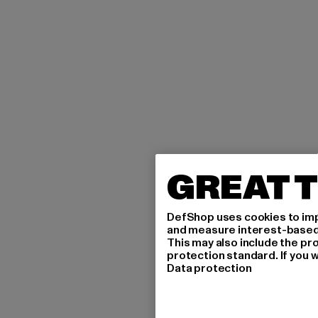
GREAT T
DefShop uses cookies to imp
and measure interest-based c
This may also include the pr
protection standard. If you w
Data protection