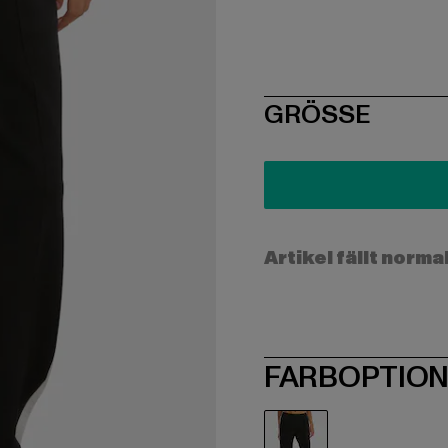
SIZE
GRÖSSE
Artikel fällt norma
FARBOPTIO