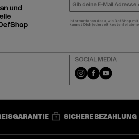
E-MAIL
 an und
elle
Informationen dazu, wie DefShop mit 
 DefShop
kannst Dich jederzeit kostenfei abme
e
Instagram
Facebook
YouTube
REISGARANTIE
SICHERE BEZAHLUNG