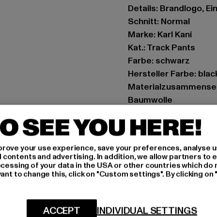
Details: Brandlogo, E
Schnitt: Normal
Marke: Karl Kani
Kat.: Track Pants
Farbe: schwarz
Hersteller Farbe: blac
Materialzusammenset
Baumwolle
Art.Nr: PD00005427-
O SEE YOU HERE!
Hersteller: Urban Sty
rove your use experience, save your preferences, analyse u
agentur@urbanstyle
ontents and advertising. In addition, we allow partners to e
Schanzenstraße 41 | 5
ocessing of your data in the USA or other countries which do 
ant to change this, click on "Custom settings". By clicking on 
GRÖSSE 
ACCEPT
INDIVIDUAL SETTINGS