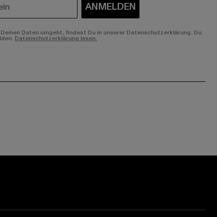
ANMELDEN
Deinen Daten umgeht, findest Du in unserer Datenschutzerklärung. Du
lden.
Datenschutzerklärung lesen.