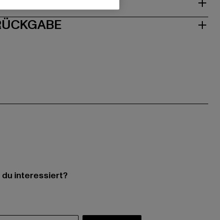
ISE
 RÜCKGABE
 du interessiert?