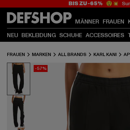
BIS ZU -65%
😲💥 Sum
MÄNNER
FRAUEN
NEU
BEKLEIDUNG
SCHUHE
ACCESSOIRES
FRAUEN
MARKEN
ALL BRANDS
KARL KANI
AP
-57%