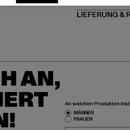
PFLEGEHINWE
LIEFERUNG &
H AN,
IERT
An welchen Produkten bist
N!
MÄNNER
FRAUEN