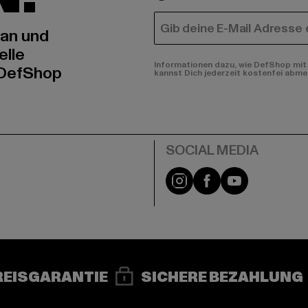
E-MAIL
 an und
elle
Informationen dazu, wie DefShop mit 
 DefShop
kannst Dich jederzeit kostenfei abme
e
Instagram
Facebook
YouTube
REISGARANTIE
SICHERE BEZAHLUNG