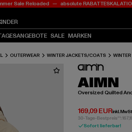
mer Sale Reloaded — absolute RABATTESKALAT
Zum
Zum
Inhalt
Fußzeile
springen
springen
KINDER
(Enter
(Enter
drücken)
drücken)
TAGESANGEBOTE
SALE
MARKEN
L
OUTERWEAR
WINTER JACKETS/COATS
WINTER
AIMN
Oversized Quilted An
Derzeitiger Preis:
169,09 EUR
inkl. MwSt
30-Tage-Bestpreis**: 167,
Sofort lieferbar!