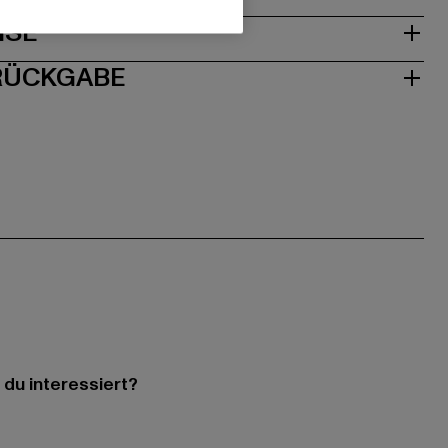
ISE
 RÜCKGABE
 du interessiert?