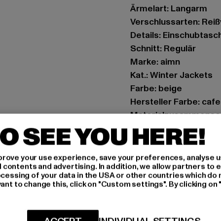
Ärmelart: Langarm
Verschlussarten: Rei
Details: Einschubtasc
Schnitt: Regulär
Marke: aimn
Kat.: Winter Jackets
Farbe: beige
Hersteller Farbe: cafe 
Materialzusammenset
O SEE YOU HERE!
Art.Nr: 61740006-189
Hersteller: Urban Sty
rove your use experience, save your preferences, analyse u
ontents and advertising. In addition, we allow partners to e
agentur@urbanstyle
ocessing of your data in the USA or other countries which do 
Schanzenstraße 41 | 5
ant to change this, click on "Custom settings". By clicking on 
GRÖSSE 