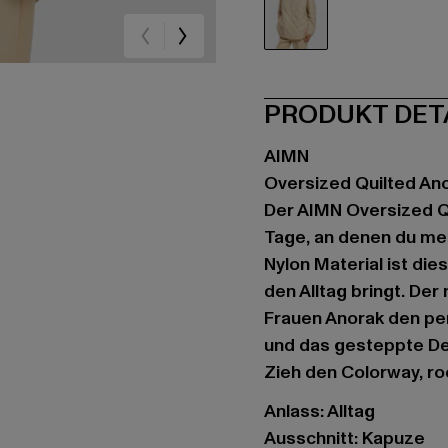
beige
PRODUKT DET
AIMN
Oversized Quilted An
Der AIMN Oversized Qu
Tage, an denen du meh
Nylon Material ist die
den Alltag bringt. De
Frauen Anorak den per
und das gesteppte Des
Zieh den Colorway, roc
Anlass: Alltag
Ausschnitt: Kapuze