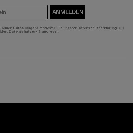
ANMELDEN
Deinen Daten umgeht, findest Du in unserer Datenschutzerklärung. Du
lden.
Datenschutzerklärung lesen.