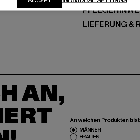
ACCEPT
INDIVIDUAL SETTINGS
PFLEGEHINWE
LIEFERUNG &
H AN,
IERT
An welchen Produkten bist
N!
MÄNNER
FRAUEN