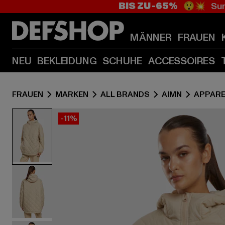
BIS ZU -65%
😲💥 Sum
MÄNNER
FRAUEN
NEU
BEKLEIDUNG
SCHUHE
ACCESSOIRES
FRAUEN
MARKEN
ALL BRANDS
AIMN
APPARE
-11%