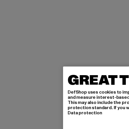
GREAT T
DefShop uses cookies to imp
and measure interest-based c
This may also include the pr
protection standard. If you w
Data protection