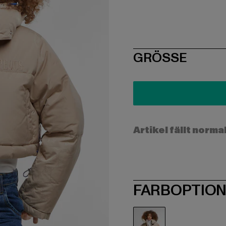
SIZE
GRÖSSE
Artikel fällt norma
FARBOPTIO