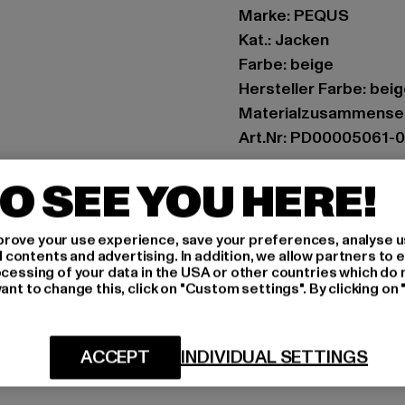
Marke: PEQUS
Kat.: Jacken
Farbe: beige
Hersteller Farbe: bei
Materialzusammenset
Art.Nr: PD00005061-
O SEE YOU HERE!
Hersteller: Urban Sty
agentur@urbanstyle
Schanzenstraße 41 | 5
rove your use experience, save your preferences, analyse u
ontents and advertising. In addition, we allow partners to e
ocessing of your data in the USA or other countries which do 
ant to change this, click on "Custom settings". By clicking on 
GRÖSSE 
PFLEGEHINWE
ACCEPT
INDIVIDUAL SETTINGS
LIEFERUNG &