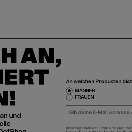
H AN,
IERT
An welchen Produkten bist
N!
MÄNNER
FRAUEN
E-MAIL
 an und
elle
Informationen dazu, wie DefShop mit 
 DefShop
kannst Dich jederzeit kostenfei abme