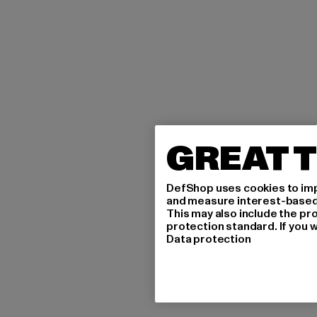
GREAT T
DefShop uses cookies to imp
and measure interest-based c
This may also include the pr
protection standard. If you w
Data protection