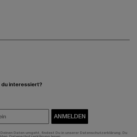
 du interessiert?
ANMELDEN
Deinen Daten umgeht, findest Du in unserer Datenschutzerklärung. Du
lden.
Datenschutzerklärung lesen.