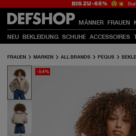
BIS ZU -65%
😲💥 Sum
MÄNNER
FRAUEN
NEU
BEKLEIDUNG
SCHUHE
ACCESSOIRES
FRAUEN
MARKEN
ALL BRANDS
PEQUS
BEKL
-54%