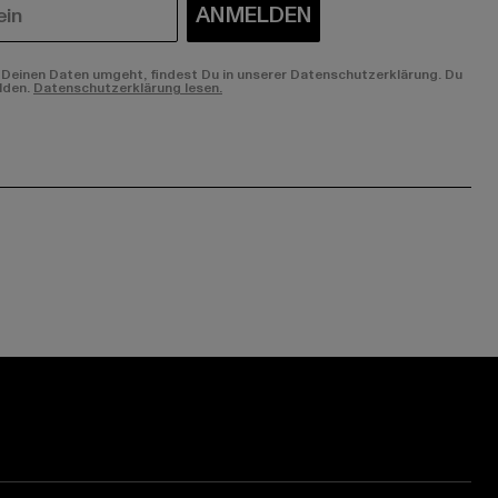
ANMELDEN
Deinen Daten umgeht, findest Du in unserer Datenschutzerklärung. Du
lden.
Datenschutzerklärung lesen.