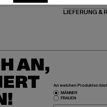
PFLEGEHINWE
LIEFERUNG &
H AN,
IERT
An welchen Produkten bist
N!
MÄNNER
FRAUEN