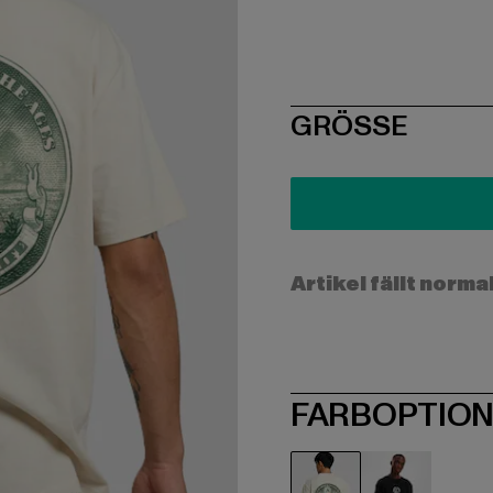
SIZE
GRÖSSE
Artikel fällt norma
FARBOPTIO