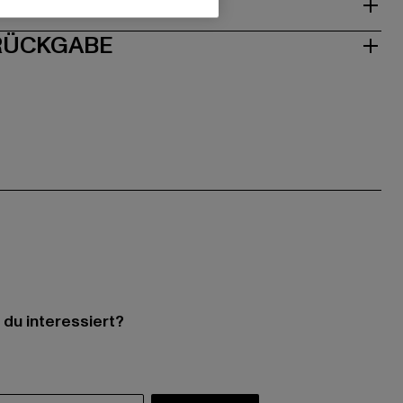
ISE
 RÜCKGABE
 du interessiert?