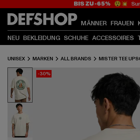
BIS ZU -65%
😲💥 Sum
MÄNNER
FRAUEN
NEU
BEKLEIDUNG
SCHUHE
ACCESSOIRES
UNISEX
MARKEN
ALL BRANDS
MISTER TEE UPS
-30%