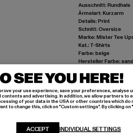
Ausschnitt: Rundhals
Ärmelart: Kurzarm
Details: Print
Schnitt: Oversize
Marke: Mister Tee Up
Kat.: T-Shirts
Farbe: beige
Hersteller Farbe: san
Materialzusammense
O SEE YOU HERE!
Art.Nr: MT2544-0020
rove your use experience, save your preferences, analyse u
Hersteller: TB Intern
ontents and advertising. In addition, we allow partners to e
Dr.-Robert-Murjahn-S
ocessing of your data in the USA or other countries which do 
ant to change this, click on "Custom settings". By clicking on 
GRÖSSE 
ACCEPT
INDIVIDUAL SETTINGS