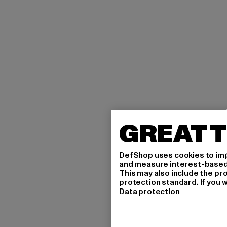
GREAT T
DefShop uses cookies to imp
and measure interest-based c
This may also include the pr
protection standard. If you w
Data protection