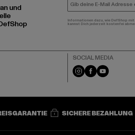
E-MAIL
 an und
elle
Informationen dazu, wie DefShop mit 
 DefShop
kannst Dich jederzeit kostenfei abme
e
Instagram
Facebook
YouTube
REISGARANTIE
SICHERE BEZAHLUNG