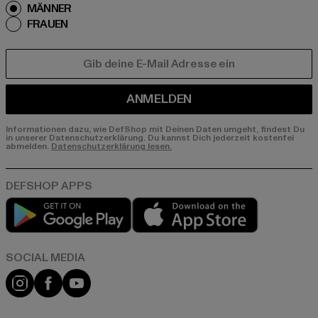
MÄNNER
FRAUEN
E-MAIL
ANMELDEN
Informationen dazu, wie DefShop mit Deinen Daten umgeht, findest Du
in unserer Datenschutzerklärung. Du kannst Dich jederzeit kostenfei
abmelden.
Datenschutzerklärung lesen.
Play market
App store
Instagram
Facebook
YouTube