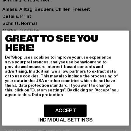
aufdringlich zu wirken.
Anlass: Alltag, Bequem, Chillen, Freizeit
Details: Print
Schnitt: Normal
Marke: Dropsize
GREAT TO SEE YOU
Kat.: T-Shirts
Farbe: rot
HERE!
Hersteller Farbe: washed red
DefShop uses cookies to improve your use experience,
Materialzusammensetzung: 100% Baumwolle
save your preferences, analyse use behaviour and to
Art.Nr: DS-TS-344-13023
provide and measure interest-based contents and
advertising. In addition, we allow partners to extract data
or to use cookies. This may also include the processing of
Hersteller: Dropsize GmbH |
management@dropsize.de
your data in the USA or other countries which do not have
the EU data protection standard. If you want to change
Motzener Straße 6 | 12277 Berlin | DE
this, click on "Custom settings". By clicking on "Accept" you
agree to this.
Data protection
GRÖSSE & PASSFORM
ACCEPT
PFLEGEHINWEISE
INDIVIDUAL SETTINGS