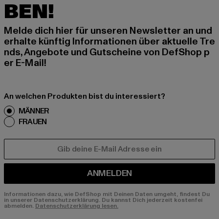
BEN!
Melde dich hier für unseren Newsletter an und
erhalte künftig Informationen über aktuelle Tre
nds, Angebote und Gutscheine von DefShop p
er E-Mail!
An welchen Produkten bist du interessiert?
MÄNNER
FRAUEN
E-MAIL
ANMELDEN
Informationen dazu, wie DefShop mit Deinen Daten umgeht, findest Du
in unserer Datenschutzerklärung. Du kannst Dich jederzeit kostenfei
abmelden.
Datenschutzerklärung lesen.