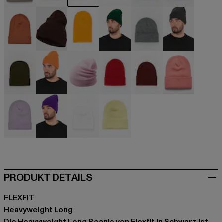
beige
beige
schwarz
blau
blau
blau
braun
braun
goldfarben
grün
grau
grau
olive
orange
pink
rot
rot
rosa
violet
violet
weiß
gelb
PRODUKT DETAILS
FLEXFIT
Heavyweight Long
Die Heavyweight Long Beanie von Flexfit in Schwarz ist