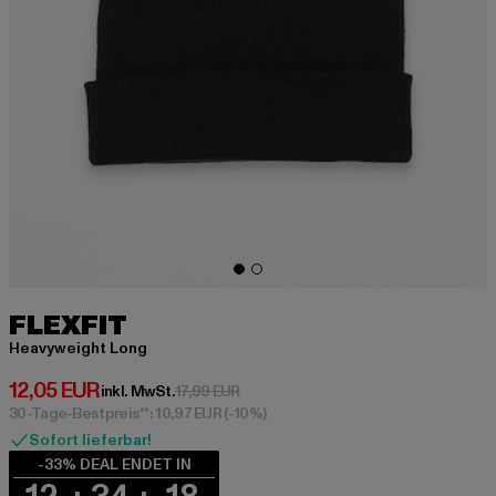
FLEXFIT
Heavyweight Long
Derzeitiger Preis: 12,05 EUR
12,05 EUR
Aktionspreis: 17,99 EUR
inkl. MwSt.
17,99 EUR
30-Tage-Bestpreis**: 10,97 EUR
(-10%)
Sofort lieferbar!
-33% DEAL ENDET IN