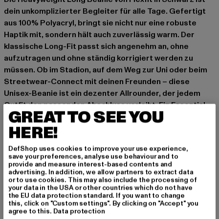
dein unkomplizierter Begleiter für alle Tage. Gefertigt
aus 100% Polyacryl, bringt sie nicht nur eine robuste
Haptik mit, sondern hält auch zuverlässig warm. Der
klassische Long-Fit passt sich angenehm an, ohne
aufzutragen und ohne ständig korrigiert werden zu
müssen. Ob im Stadion, auf dem Weg zur Uni oder beim
Streetwear-Connect mit deinen Freunden – diese
Unisex-Beanie ist ein dezenter Allrounder, der jedem
Outfit den passenden Abschluss verleiht. Ein Essential,
GREAT TO SEE YOU
das in keiner Kopfbedeckungs-Sammlung fehlen sollte.
HERE!
Anlass: Alltag
Marke: Flexfit
DefShop uses cookies to improve your use experience,
Kat.: Beanies
save your preferences, analyse use behaviour and to
provide and measure interest-based contents and
Farbe: schwarz
advertising. In addition, we allow partners to extract data
Hersteller Farbe: black
or to use cookies. This may also include the processing of
your data in the USA or other countries which do not have
Materialzusammensetzung: 100% Polyacryl
the EU data protection standard. If you want to change
Art.Nr: 1501KC-00007
this, click on "Custom settings". By clicking on "Accept" you
agree to this.
Data protection