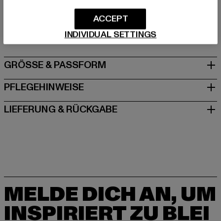
Hersteller: TB International GmbH |
info@tbint.de
ACCEPT
Dr.-Robert-Murjahn-Straße 7 | 64372 Ober-Ramstadt |
DE
INDIVIDUAL SETTINGS
GRÖSSE & PASSFORM
PFLEGEHINWEISE
LIEFERUNG & RÜCKGABE
MELDE DICH AN, UM
INSPIRIERT ZU BLEI