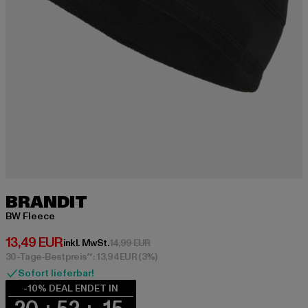
BRANDIT
BW Fleece
Derzeitiger Preis: 13,49 EUR
13,49 EUR
Aktionspreis: 14,99 EUR
inkl. MwSt.
14,99 EUR
30-Tage-Bestpreis**: 13,94 EUR
(3%)
Sofort lieferbar!
-10% DEAL ENDET IN