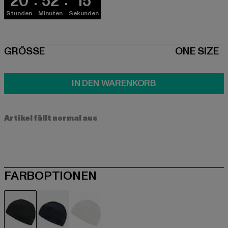
20
52
15
Stunden
Minuten
Sekunden
SIZE
GRÖSSE
ONE SIZE
IN DEN WARENKORB
Artikel fällt normal aus
FARBOPTIONEN