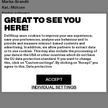
Marke: Brandit
Kat.: Mützen
Farbe: schwarz
GREAT TO SEE YOU
Hersteller Farbe: black
Materialzusammensetzung: 100% Polyester
HERE!
Art.Nr: BD7005-00007
DefShop uses cookies to improve your use experience,
save your preferences, analyse use behaviour and to
Hersteller: Brandit Textil GmbH |
info@brandit-wear.com
provide and measure interest-based contents and
advertising. In addition, we allow partners to extract data
Spichernstraße 6a | 50672 Köln | DE
or to use cookies. This may also include the processing of
your data in the USA or other countries which do not have
the EU data protection standard. If you want to change
this, click on "Custom settings". By clicking on "Accept" you
GRÖSSE & PASSFORM
agree to this.
Data protection
PFLEGEHINWEISE
ACCEPT
LIEFERUNG & RÜCKGABE
INDIVIDUAL SETTINGS