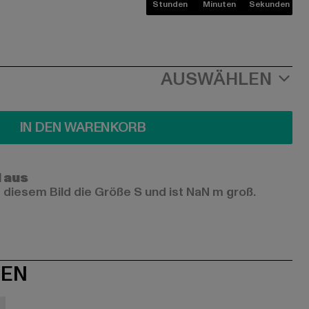
Stunden
Minuten
Sekunden
AUSWÄHLEN
IN DEN WARENKORB
l aus
 diesem Bild die Größe S und ist NaN m groß.
NEN