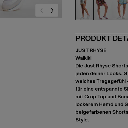
beige
schwarz
gr
PRODUKT DET
JUST RHYSE
Waikiki
Die Just Rhyse Shorts 
jeden deiner Looks. Ge
weiches Tragegefühl –
für eine entspannte Si
mit Crop Top und Snea
lockerem Hemd und Sa
beigefarbenen Shorts 
Style.