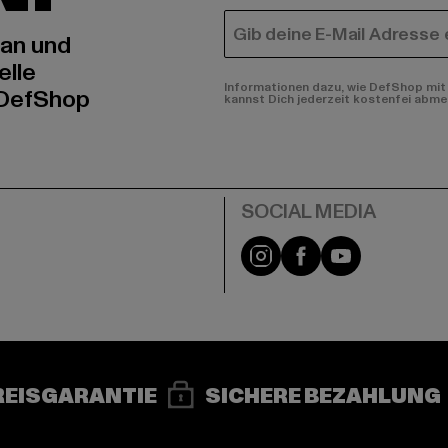
E-MAIL
 an und
elle
Informationen dazu, wie DefShop mit 
 DefShop
kannst Dich jederzeit kostenfei abme
e
Instagram
Facebook
YouTube
REISGARANTIE
SICHERE BEZAHLUNG