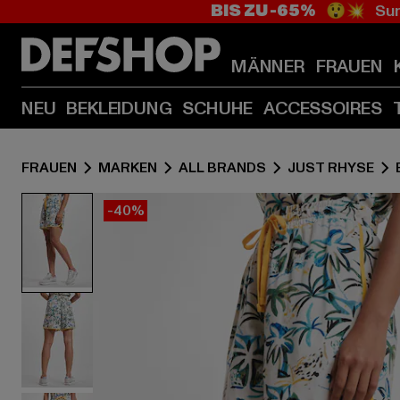
BIS ZU -65%
😲💥 Sum
MÄNNER
FRAUEN
NEU
BEKLEIDUNG
SCHUHE
ACCESSOIRES
FRAUEN
MARKEN
ALL BRANDS
JUST RHYSE
-40%