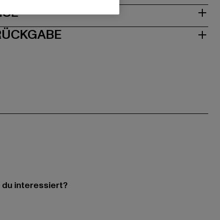
ISE
 RÜCKGABE
 du interessiert?