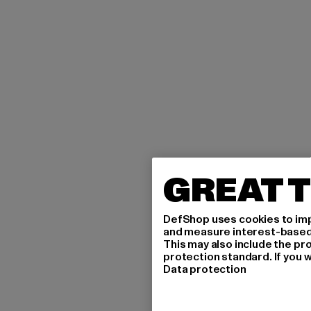
GREAT T
DefShop uses cookies to imp
and measure interest-based c
This may also include the pr
protection standard. If you w
Data protection