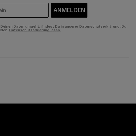
ANMELDEN
Deinen Daten umgeht, findest Du in unserer Datenschutzerklärung. Du
lden.
Datenschutzerklärung lesen.