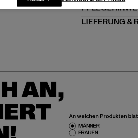
PFLEGEHINWE
LIEFERUNG &
H AN,
IERT
An welchen Produkten bist
N!
MÄNNER
FRAUEN