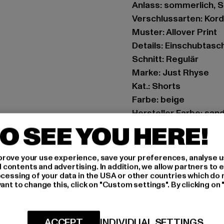
Anlass: sommerlich, St
Verschlussarten: Kor
Muster: Allover Print
Details: Einschubtasc
Schnitt: Regulär
Marke: Just Rhyse
Kat.: Shorts
Farbe: beige
Hersteller Farbe: san
Materialzusammenset
O SEE YOU HERE!
Art.Nr: JLSH213-1010
rove your use experience, save your preferences, analyse u
Hersteller: TB Intern
ontents and advertising. In addition, we allow partners to e
ocessing of your data in the USA or other countries which do 
Dr.-Robert-Murjahn-S
ant to change this, click on "Custom settings". By clicking on 
GRÖSSE 
ACCEPT
INDIVIDUAL SETTINGS