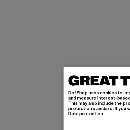
GREAT T
DefShop uses cookies to imp
and measure interest-based c
This may also include the pr
protection standard. If you w
Data protection