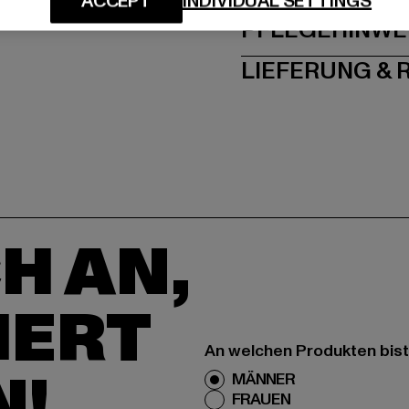
ACCEPT
INDIVIDUAL SETTINGS
PFLEGEHINWE
LIEFERUNG &
H AN,
IERT
An welchen Produkten bist
N!
MÄNNER
FRAUEN