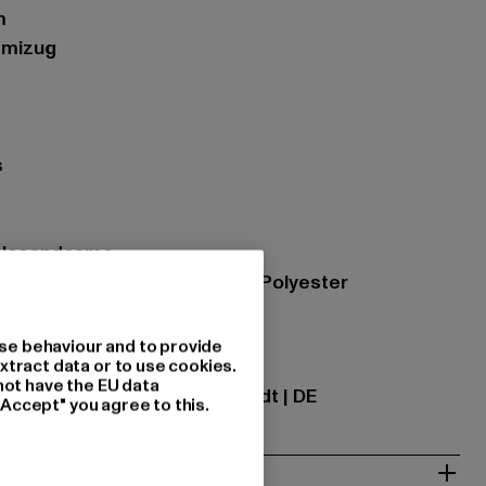
m
mmizug
s
mplesandcamo
zung: 65% Baumwolle, 35% Polyester
se behaviour and to provide
xtract data or to use cookies.
ational GmbH |
info@tbint.de
not have the EU data
traße 7 | 64372 Ober-Ramstadt | DE
"Accept" you agree to this.
& PASSFORM