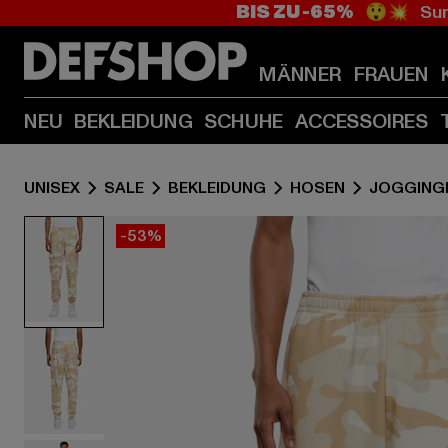
BIS ZU -65%
😲💥 Sum
MÄNNER
FRAUEN
NEU
BEKLEIDUNG
SCHUHE
ACCESSOIRES
UNISEX
SALE
BEKLEIDUNG
HOSEN
JOGGING
-53%