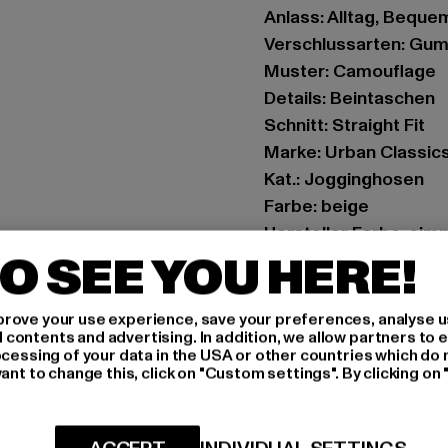
Anlass: Alltag, Beque
Verschlussarten: Gu
Muster: Camouflage
Details: Beintaschen
Schnitt: Straight Fit
Marke: Urban Classic
Kat.: Jogginghosen
Farbe: beige
Hersteller Farbe: si
O SEE YOU HERE!
Materialzusammenset
Art.Nr: TB6672-14122
rove your use experience, save your preferences, analyse u
ontents and advertising. In addition, we allow partners to e
Hersteller: TB Intern
ocessing of your data in the USA or other countries which do 
Dr.-Robert-Murjahn-S
ant to change this, click on "Custom settings". By clicking on 
GRÖSSE 