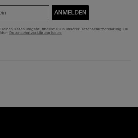
ANMELDEN
Deinen Daten umgeht, findest Du in unserer Datenschutzerklärung. Du
lden.
Datenschutzerklärung lesen.