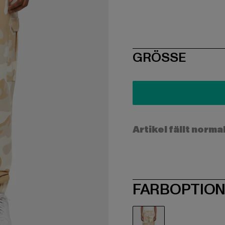
SIZE
GRÖSSE
Artikel fällt norma
FARBOPTIO