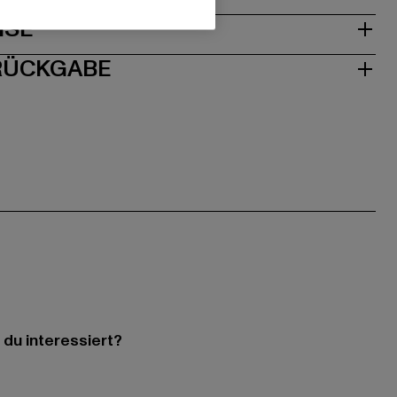
ISE
 RÜCKGABE
 du interessiert?