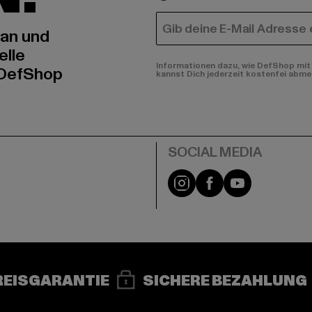
E-MAIL
 an und
elle
Informationen dazu, wie DefShop mit 
 DefShop
kannst Dich jederzeit kostenfei abme
e
Instagram
Facebook
YouTube
REISGARANTIE
SICHERE BEZAHLUNG