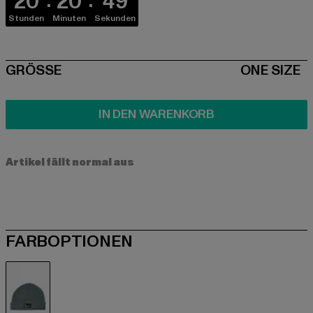
20
20
48
Stunden
Minuten
Sekunden
SIZE
GRÖSSE
ONE SIZE
IN DEN WARENKORB
Artikel fällt normal aus
FARBOPTIONEN