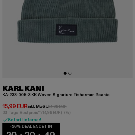
KARL KANI
KA-233-005-3 KK Woven Signature Fisherman Beanie
Derzeitiger Preis: 15,99 EUR
15,99 EUR
Aktionspreis: 24,99 EUR
inkl. MwSt.
24,99 EUR
30-Tage-Bestpreis**: 14,99 EUR
(-7%)
Sofort lieferbar!
-36% DEAL ENDET IN