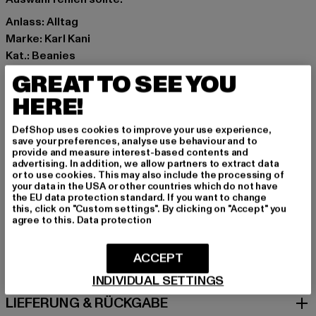
Anlass: Alltag
Marke: Karl Kani
Kat.: Beanies
Farbe: grün
GREAT TO SEE YOU
Hersteller Farbe: dusty green
HERE!
Materialzusammensetzung: 100% Polyacryl
Art.Nr: 7020301-03589
DefShop uses cookies to improve your use experience,
save your preferences, analyse use behaviour and to
provide and measure interest-based contents and
Hersteller: Urban Styles Agency GmbH & Co. KG |
advertising. In addition, we allow partners to extract data
agentur@urbanstylesagency.com
or to use cookies. This may also include the processing of
your data in the USA or other countries which do not have
Schanzenstraße 41 | 51063 Köln | DE
the EU data protection standard. If you want to change
this, click on "Custom settings". By clicking on "Accept" you
agree to this.
Data protection
GRÖSSE & PASSFORM
ACCEPT
PFLEGEHINWEISE
INDIVIDUAL SETTINGS
LIEFERUNG & RÜCKGABE