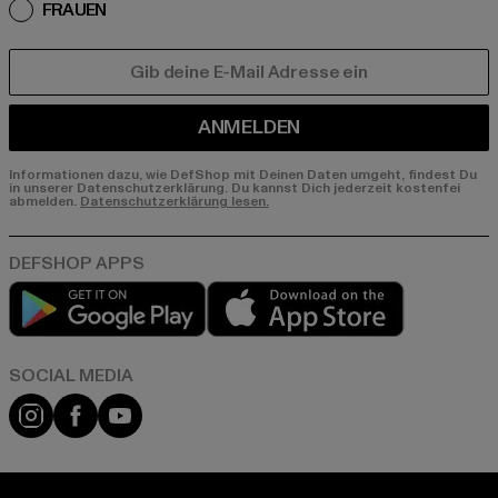
FRAUEN
E-MAIL
ANMELDEN
Informationen dazu, wie DefShop mit Deinen Daten umgeht, findest Du
in unserer Datenschutzerklärung. Du kannst Dich jederzeit kostenfei
abmelden.
Datenschutzerklärung lesen.
Play market
App store
Instagram
Facebook
YouTube