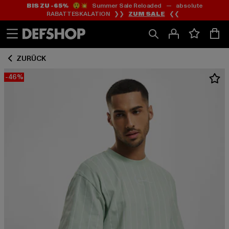
BIS ZU -65%
😲💥 Summer Sale Reloaded — absolute
Zum
Zum
RABATTESKALATION ❯❯
ZUM SALE
❮❮
Inhalt
Fußzeile
springen
springen
ZURÜCK
-46%