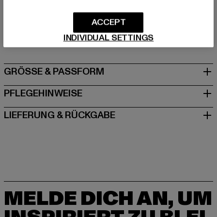
Hersteller: Urban Styles Agency GmbH & Co. KG |
ACCEPT
agentur@urbanstylesagency.com
INDIVIDUAL SETTINGS
Schanzenstraße 41 | 51063 Köln | DE
GRÖSSE & PASSFORM
PFLEGEHINWEISE
LIEFERUNG & RÜCKGABE
MELDE DICH AN, UM