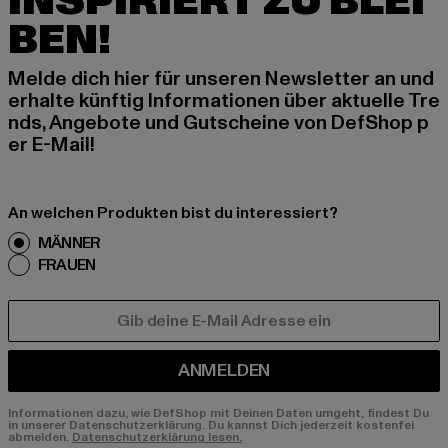
INSPIRIERT ZU BLEI
BEN!
Melde dich hier für unseren Newsletter an und
erhalte künftig Informationen über aktuelle Tre
nds, Angebote und Gutscheine von DefShop p
er E-Mail!
An welchen Produkten bist du interessiert?
MÄNNER
FRAUEN
E-MAIL
ANMELDEN
Informationen dazu, wie DefShop mit Deinen Daten umgeht, findest Du
in unserer Datenschutzerklärung. Du kannst Dich jederzeit kostenfei
abmelden.
Datenschutzerklärung lesen.