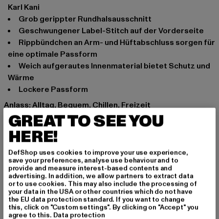
Karl Kani
Grob gerippter Rundhalsausschnitt
Geschwungener Label-Stitch auf der Vorderseite
Rippbündchen an Arm- und Hüftabschluss sorgen für
eine optimale Passform
Weich aufgerautes Innenmaterial bietet Schutz und
Wärme
Lockere Passform
Anlass: Alltag, Bequem, Chillen, Freizeit
GREAT TO SEE YOU
Ausschnitt: Rundhals
Ärmelart: Kurzarm
HERE!
Marke: Karl Kani
Kat.: T-Shirts
DefShop uses cookies to improve your use experience,
save your preferences, analyse use behaviour and to
Farbe: grün
provide and measure interest-based contents and
Hersteller Farbe: light mint/white
advertising. In addition, we allow partners to extract data
or to use cookies. This may also include the processing of
Materialzusammensetzung: 80% Baumwolle, 20%
your data in the USA or other countries which do not have
Polyester
the EU data protection standard. If you want to change
this, click on "Custom settings". By clicking on "Accept" you
Art.Nr: 6037607-04715
agree to this.
Data protection