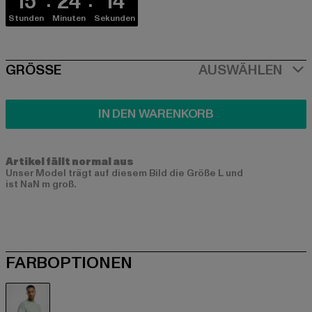
15
24
14
Stunden
Minuten
Sekunden
SIZE
GRÖSSE
AUSWÄHLEN
IN DEN WARENKORB
Artikel fällt normal aus
Unser Model trägt auf diesem Bild die Größe L und
ist NaN m groß.
FARBOPTIONEN