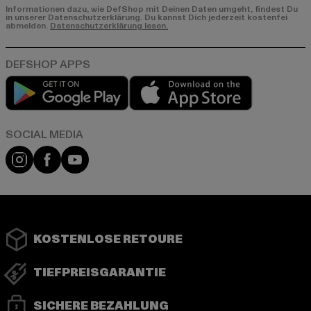
Informationen dazu, wie DefShop mit Deinen Daten umgeht, findest Du
in unserer Datenschutzerklärung. Du kannst Dich jederzeit kostenfei
abmelden.
Datenschutzerklärung lesen.
Play market
App store
Instagram
Facebook
YouTube
KOSTENLOSE RETOURE
TIEFPREISGARANTIE
SICHERE BEZAHLUNG