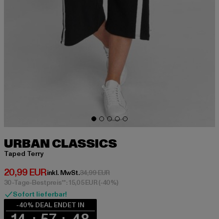
URBAN CLASSICS
Taped Terry
Derzeitiger Preis: 20,99 EUR
20,99 EUR
Aktionspreis: 34,99 EUR
inkl. MwSt.
34,99 EUR
30-Tage-Bestpreis**: 15,05 EUR
(-40%)
Sofort lieferbar!
-40% DEAL ENDET IN