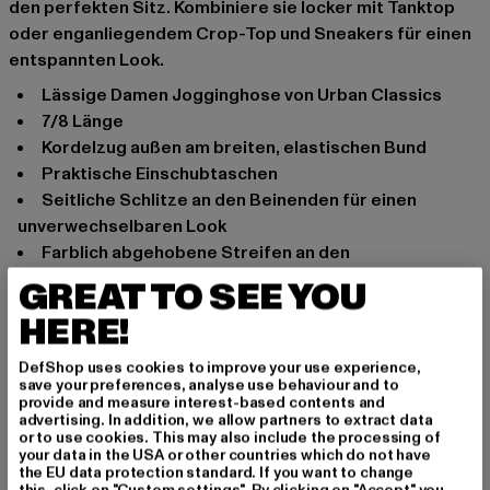
den perfekten Sitz. Kombiniere sie locker mit Tanktop
oder enganliegendem Crop-Top und Sneakers für einen
entspannten Look.
lässige Damen Jogginghose von Urban Classics
7/8 Länge
Kordelzug außen am breiten, elastischen Bund
praktische Einschubtaschen
seitliche Schlitze an den Beinenden für einen
unverwechselbaren Look
farblich abgehobene Streifen an den
Beinaußenseiten
GREAT TO SEE YOU
weiches Material bietet optimalen Tragekomfort
HERE!
bequeme Passform
Anlass: Alltag, Sportlich, Basic
DefShop uses cookies to improve your use experience,
save your preferences, analyse use behaviour and to
Marke: Urban Classics
provide and measure interest-based contents and
Kat.: Jogginghosen
advertising. In addition, we allow partners to extract data
or to use cookies. This may also include the processing of
Farbe: schwarz
your data in the USA or other countries which do not have
Hersteller Farbe: black/white
the EU data protection standard. If you want to change
this, click on "Custom settings". By clicking on "Accept" you