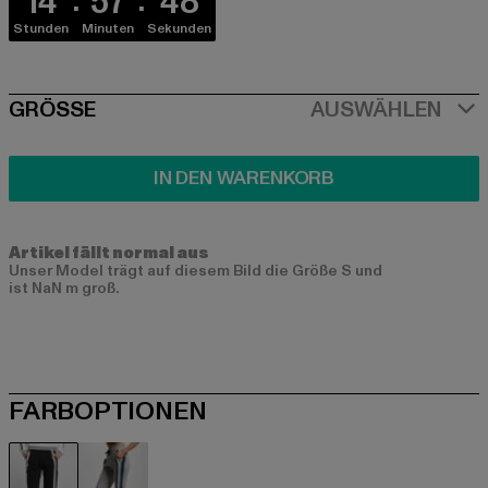
14
57
48
Stunden
Minuten
Sekunden
SIZE
GRÖSSE
AUSWÄHLEN
IN DEN WARENKORB
Artikel fällt normal aus
Unser Model trägt auf diesem Bild die Größe S und
ist NaN m groß.
FARBOPTIONEN