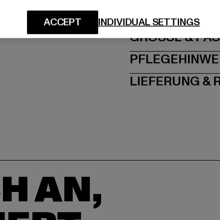
Dr.-Robert-Murjahn-S
ACCEPT
INDIVIDUAL SETTINGS
GRÖSSE 
PFLEGEHINWE
LIEFERUNG &
H AN,