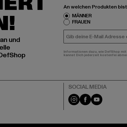
IERT
An welchen Produkten bist
N!
MÄNNER
FRAUEN
E-MAIL
 an und
elle
Informationen dazu, wie DefShop mit 
 DefShop
kannst Dich jederzeit kostenfei abme
e
Instagram
Facebook
YouTube