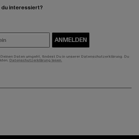
 du interessiert?
ANMELDEN
Deinen Daten umgeht, findest Du in unserer Datenschutzerklärung. Du
lden.
Datenschutzerklärung lesen.