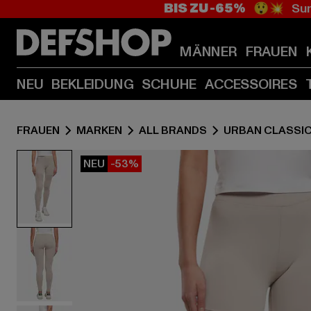
BIS ZU -65%
😲💥 Sum
MÄNNER
FRAUEN
NEU
BEKLEIDUNG
SCHUHE
ACCESSOIRES
FRAUEN
MARKEN
ALL BRANDS
URBAN CLASSI
NEU
-53%