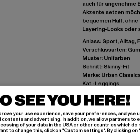
auch für angenehme Be
Akzente setzen möcht
bequemen Halt, ohne a
Layering-Looks oder 
Anlass: Sport, Alltag, 
Verschlussarten: Gu
Muster: Unifarben
Schnitt: Skinny-Fit
Marke: Urban Classic
Kat.: Leggings
Farbe: grau
O SEE YOU HERE!
Hersteller Farbe: wa
Materialzusammensetz
rove your use experience, save your preferences, analyse u
Art.Nr: TB1174-04011
ontents and advertising. In addition, we allow partners to e
ocessing of your data in the USA or other countries which do 
ant to change this, click on "Custom settings". By clicking on 
Hersteller: TB Intern