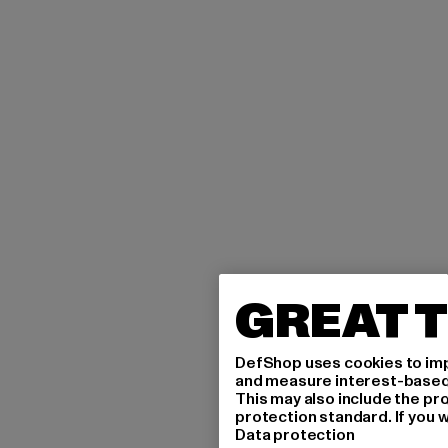
GREAT T
DefShop uses cookies to imp
and measure interest-based c
This may also include the pr
protection standard. If you w
Data protection