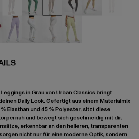
u
braun
grün
grau
grau
grau
grau
violet
weiß
weiß
gelb
AILS
Leggings in Grau von Urban Classics bringt
 deinen Daily Look. Gefertigt aus einem Materialmix
 % Elasthan und 45 % Polyester, sitzt diese
örpernah und bewegt sich geschmeidig mit dir.
insätze, erkennbar an den helleren, transparenten
 sorgen nicht nur für eine moderne Optik, sondern