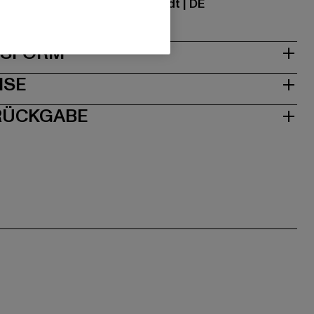
traße 7 | 64372 Ober-Ramstadt | DE
& PASSFORM
ISE
 RÜCKGABE