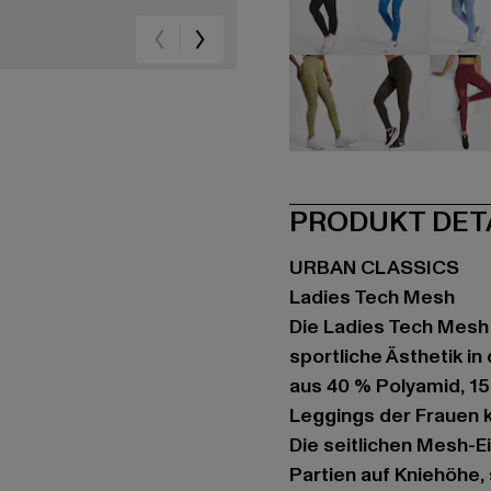
schwarz
blau
bla
khaki
olive
rot
PRODUKT DET
URBAN CLASSICS
Ladies Tech Mesh
Die Ladies Tech Mesh 
sportliche Ästhetik in
aus 40 % Polyamid, 15
Leggings der Frauen k
Die seitlichen Mesh-E
Partien auf Kniehöhe,