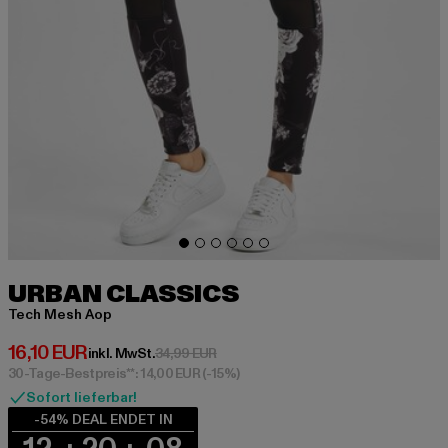
URBAN CLASSICS
Tech Mesh Aop
Derzeitiger Preis: 16,10 EUR
16,10 EUR
Aktionspreis: 34,99 EUR
inkl. MwSt.
34,99 EUR
30-Tage-Bestpreis**: 14,00 EUR
(-15%)
Sofort lieferbar!
-54% DEAL ENDET IN