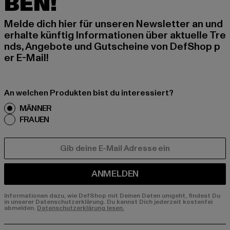
BEN!
Melde dich hier für unseren Newsletter an und
erhalte künftig Informationen über aktuelle Tre
nds, Angebote und Gutscheine von DefShop p
er E-Mail!
An welchen Produkten bist du interessiert?
MÄNNER
FRAUEN
E-MAIL
ANMELDEN
Informationen dazu, wie DefShop mit Deinen Daten umgeht, findest Du
in unserer Datenschutzerklärung. Du kannst Dich jederzeit kostenfei
abmelden.
Datenschutzerklärung lesen.