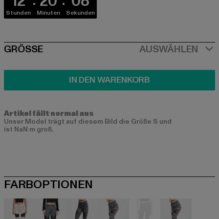
12
20
08
Stunden
Minuten
Sekunden
SIZE
GRÖSSE
AUSWÄHLEN
IN DEN WARENKORB
Artikel fällt normal aus
Unser Model trägt auf diesem Bild die Größe S und
ist NaN m groß.
FARBOPTIONEN