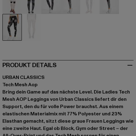
schwarz
schwarz
schwarz
schwarz
schwarz
schwarz
grau
bunt
PRODUKT DETAILS
URBAN CLASSICS
Tech Mesh Aop
Bring dein Game auf das nächste Level. Die Ladies Tech
Mesh AOP Leggings von Urban Classics liefert dir den
Support, den du für volle Power brauchst. Aus einem
elastischen Materialmix mit 77% Polyester und 23%
Elasthan gemacht, sitzt diese graue Frauen Leggings wie
eine zweite Haut. Egal ob Block, Gym oder Street – der
All-Over-Print und das Tech Mesh sorgen für einen