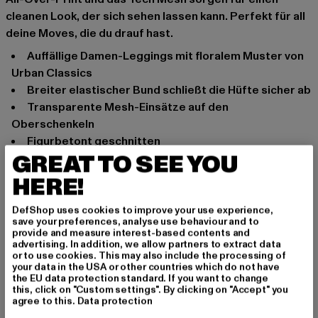
cleanen Look, der sich sehen lassen kann. Perfekt für all
deine Moves, die du drauf hast.
auffällige Damen-Leggings mit floralem Muster von
Urban Classics
breiter elastischer Bund schließt die Hüfte sicher ab
transparente Mesh-Einsätze auf den
Oberschenkeln
figurbetont geschnitten
GREAT TO SEE YOU
Anlass: Street, Alltag, Bequem, Freizeit, Casual
HERE!
Marke: Urban Classics
Kat.: Leggings
DefShop uses cookies to improve your use experience,
Farbe: grau, bunt
save your preferences, analyse use behaviour and to
Hersteller Farbe: darkflower
provide and measure interest-based contents and
advertising. In addition, we allow partners to extract data
Materialzusammensetzung: 77% Polyester, 23%
or to use cookies. This may also include the processing of
Elasthan
your data in the USA or other countries which do not have
the EU data protection standard. If you want to change
Art.Nr: TB4005-02822
this, click on "Custom settings". By clicking on "Accept" you
agree to this.
Data protection
Hersteller: TB International GmbH |
info@tbint.de