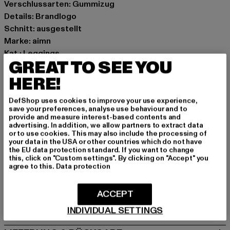
Verschlussarten: Gummizug
Details: Brandlogo
Schnitt: ausgestellt
Marke: aimn
Kat.: Leggings
GREAT TO SEE YOU
Farbe: grau
Hersteller Farbe: light/grey
HERE!
Materialzusammensetzung: 92% Polyamid, 8% Elasthan
DefShop uses cookies to improve your use experience,
Art.Nr: 61040050-18948
save your preferences, analyse use behaviour and to
provide and measure interest-based contents and
advertising. In addition, we allow partners to extract data
Hersteller: Urban Styles Agency GmbH & Co. KG |
or to use cookies. This may also include the processing of
agentur@urbanstylesagency.com
your data in the USA or other countries which do not have
the EU data protection standard. If you want to change
Schanzenstraße 41 | 51063 Köln | DE
this, click on "Custom settings". By clicking on "Accept" you
agree to this.
Data protection
GRÖSSE & PASSFORM
ACCEPT
PFLEGEHINWEISE
INDIVIDUAL SETTINGS