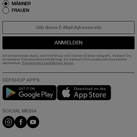
MÄNNER
FRAUEN
E-MAIL
ANMELDEN
Informationen dazu, wie DefShop mit Deinen Daten umgeht, findest Du
in unserer Datenschutzerklärung. Du kannst Dich jederzeit kostenfei
abmelden.
Datenschutzerklärung lesen.
Play market
App store
Instagram
Facebook
YouTube