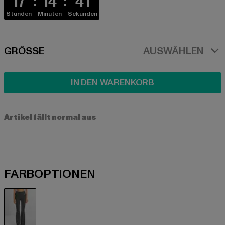
17
14
41
Stunden
Minuten
Sekunden
SIZE
GRÖSSE
AUSWÄHLEN
IN DEN WARENKORB
Artikel fällt normal aus
FARBOPTIONEN