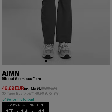
AIMN
Ribbed Seamless Flare
Derzeitiger Preis: 49,69 EUR
49,69 EUR
Aktionspreis: 69,99 EUR
inkl. MwSt.
69,99 EUR
30-Tage-Bestpreis**: 48,99 EUR
(-2%)
Sofort lieferbar!
-29% DEAL ENDET IN