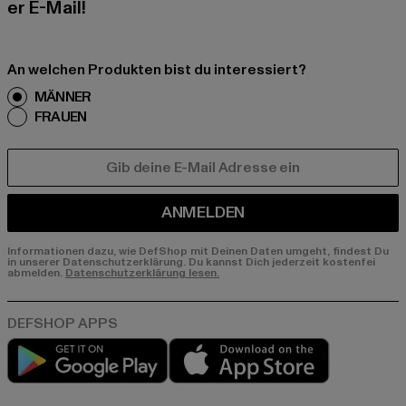
er E-Mail!
An welchen Produkten bist du interessiert?
MÄNNER
FRAUEN
E-MAIL
ANMELDEN
Informationen dazu, wie DefShop mit Deinen Daten umgeht, findest Du
in unserer Datenschutzerklärung. Du kannst Dich jederzeit kostenfei
abmelden.
Datenschutzerklärung lesen.
Play market
App store