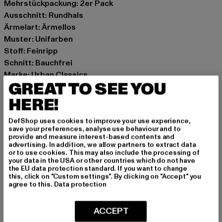
Mehrstückpackung: 2er Pack
Ausschnitt: Rundhals
Ärmelart: Ärmellos
Muster: Unifarben
Stoff: Feinripp
Schnitt: Bauchfrei
Marke: Urban Classics
GREAT TO SEE YOU
Kat.: Tank Tops
Farbe: schwarz, blau
HERE!
Hersteller Farbe: vintageblue+black
DefShop uses cookies to improve your use experience,
Materialzusammensetzung: 97% Baumwolle, 3%
save your preferences, analyse use behaviour and to
Elasthan
provide and measure interest-based contents and
advertising. In addition, we allow partners to extract data
Art.Nr: TB1498A-14070
or to use cookies. This may also include the processing of
your data in the USA or other countries which do not have
the EU data protection standard. If you want to change
Hersteller: TB International GmbH |
info@tbint.de
this, click on "Custom settings". By clicking on "Accept" you
Dr.-Robert-Murjahn-Straße 7 | 64372 Ober-Ramstadt |
agree to this.
Data protection
DE
ACCEPT