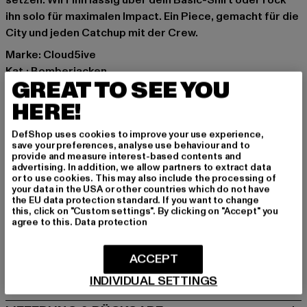
setzen. Wirf ihn lässig über dein Basic-Shirt oder rock
ihn solo für maximalen Impact. Ein Piece, gemacht für die
City und jeden Catchup mit der Crew.
Marke: Cloud5ive
Kat.: Bomberjacken
GREAT TO SEE YOU
Farbe: schwarz, grün
Hersteller Farbe: black/green
HERE!
Materialzusammensetzung: 95% Polyester, 5% Elasthan
DefShop uses cookies to improve your use experience,
Art.Nr: 25096001-01228
save your preferences, analyse use behaviour and to
provide and measure interest-based contents and
advertising. In addition, we allow partners to extract data
Hersteller: Bestseller Textilhandels GmbH |
or to use cookies. This may also include the processing of
hamburg@bestseller.com
your data in the USA or other countries which do not have
the EU data protection standard. If you want to change
Modering 1,Haus A | 22457 Hamburg | DE
this, click on "Custom settings". By clicking on "Accept" you
agree to this.
Data protection
GRÖSSE & PASSFORM
ACCEPT
PFLEGEHINWEISE
INDIVIDUAL SETTINGS