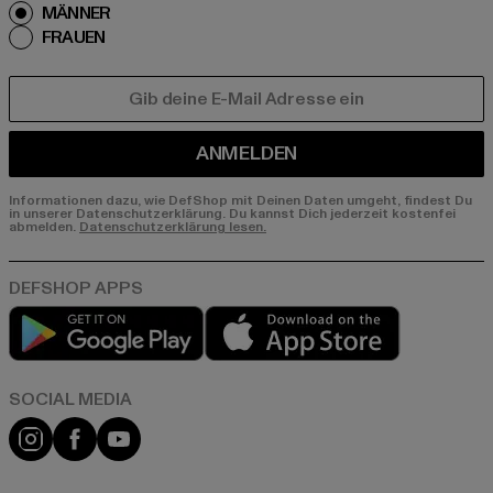
MÄNNER
FRAUEN
E-MAIL
ANMELDEN
Informationen dazu, wie DefShop mit Deinen Daten umgeht, findest Du
in unserer Datenschutzerklärung. Du kannst Dich jederzeit kostenfei
abmelden.
Datenschutzerklärung lesen.
Play market
App store
Instagram
Facebook
YouTube