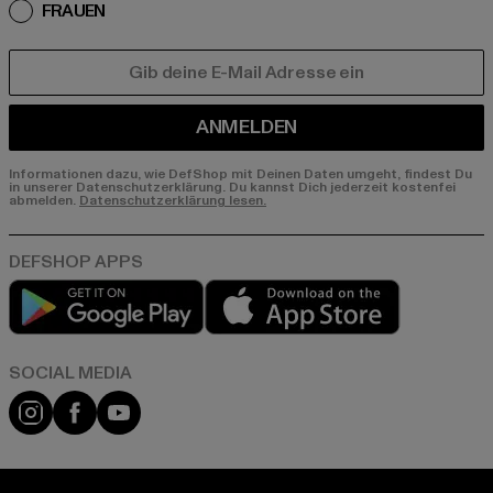
FRAUEN
E-MAIL
ANMELDEN
Informationen dazu, wie DefShop mit Deinen Daten umgeht, findest Du
in unserer Datenschutzerklärung. Du kannst Dich jederzeit kostenfei
abmelden.
Datenschutzerklärung lesen.
Play market
App store
Instagram
Facebook
YouTube