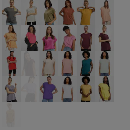
grün
grün
grün
grün
grün
grau
grau
grau
olive
orange
orange
orange
orange
pink
pink
pink
rot
rot
rot
rot
rosa
rosa
türkis
türkis
violet
violet
violet
weiß
gelb
gelb