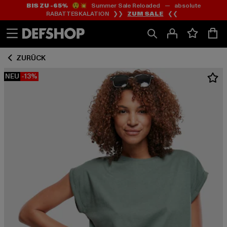
BIS ZU -65%
😲💥 Summer Sale Reloaded — absolute
Zum
Zum
RABATTESKALATION ❯❯
ZUM SALE
❮❮
Inhalt
Fußzeile
springen
springen
ZURÜCK
NEU
-13%