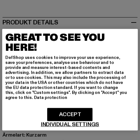
gelb
PRODUKT DETAILS
GREAT TO SEE YOU
URBAN CLASSICS
Extended Shoulder
HERE!
Dieses Ladies Extended Shoulder Tee von Urban
Classics ballert. Das Grün ist nicht zu übersehen und
DefShop uses cookies to improve your use experience,
save your preferences, analyse use behaviour and to
macht sofort klar, dass du dein eigenes Ding machst. Aus
provide and measure interest-based contents and
100 % Baumwolle, locker geschnitten und mit Rundhals –
advertising. In addition, we allow partners to extract data
or to use cookies. This may also include the processing of
Comfort ist hier King. Die verlängerten Schultern geben
your data in the USA or other countries which do not have
dem Kurzarm-Fit den besonderen Twist, raw und
the EU data protection standard. If you want to change
this, click on "Custom settings". By clicking on "Accept" you
straight on point. Egal, ob auf dem Block oder im Studio,
agree to this.
Data protection
dieses T-Shirt sitzt tight und macht jeden Move mit.
Zeig, wer du bist, ohne viel Tamtam.
ACCEPT
Anlass: Alltag, Bequem, Freizeit, Lässig, Casual, Basic
INDIVIDUAL SETTINGS
Ausschnitt: Rundhals
Ärmelart: Kurzarm