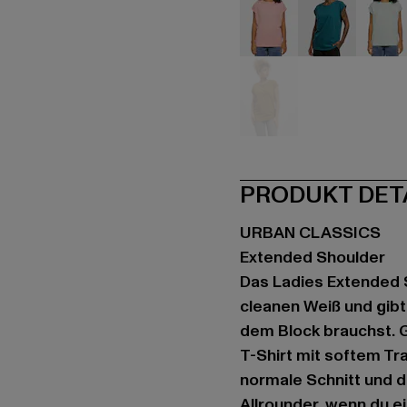
rosa
türkis
tür
gelb
PRODUKT DET
URBAN CLASSICS
Extended Shoulder
Das Ladies Extended 
cleanen Weiß und gibt
dem Block brauchst. 
T-Shirt mit softem Tr
normale Schnitt und 
Allrounder, wenn du e