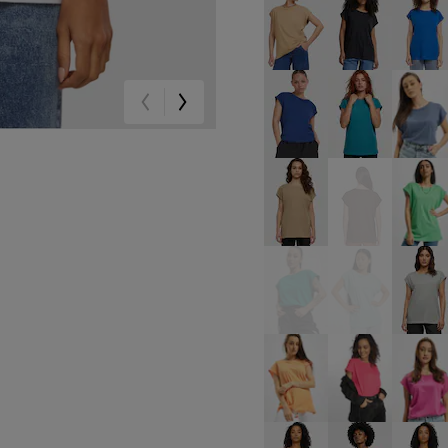
beige
schwarz
bla
blau
blau
bla
braun
braun
gr
grün
grün
gr
orange
pink
pin