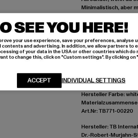
Minimalistisch, aber 
Style, ohne zu übertre
O SEE YOU HERE!
Anlass: Alltag, Bequem
Ausschnitt: Rundhals
rove your use experience, save your preferences, analyse u
Ärmelart: Kurzarm
ontents and advertising. In addition, we allow partners to e
ocessing of your data in the USA or other countries which do 
Details: Umgekrempe
ant to change this, click on "Custom settings". By clicking on 
Schnitt: Normal
Marke: Urban Classic
Kat.: T-Shirts
ACCEPT
INDIVIDUAL SETTINGS
Farbe: weiß
Hersteller Farbe: whit
Materialzusammense
Art.Nr: TB771-00220
Hersteller: TB Intern
Dr.-Robert-Murjahn-S