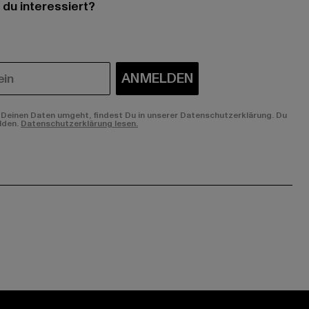
 du interessiert?
ANMELDEN
Deinen Daten umgeht, findest Du in unserer Datenschutzerklärung. Du
lden.
Datenschutzerklärung lesen.