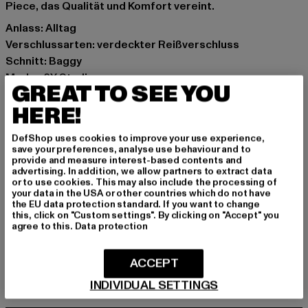
Piece, das Qualität und Komfort vereint.
Anlass: Alltag
Verschlussarten: verdeckter Reißverschluss
Schnitt: Baggy
Marke: 2Y Studios
GREAT TO SEE YOU
Kat.: Apparel
HERE!
Farbe: blau
Hersteller Farbe: light blue
DefShop uses cookies to improve your use experience,
Materialzusammensetzung: 100% Baumwolle
save your preferences, analyse use behaviour and to
Art.Nr: WJ-B-10002-01851
provide and measure interest-based contents and
advertising. In addition, we allow partners to extract data
or to use cookies. This may also include the processing of
Hersteller: 2Y Premium GmbH |
info@2y-studios.com
your data in the USA or other countries which do not have
the EU data protection standard. If you want to change
Hollefeldstraße 16 | 48282 Emsdetten | DE
this, click on "Custom settings". By clicking on "Accept" you
agree to this.
Data protection
GRÖSSE & PASSFORM
ACCEPT
INDIVIDUAL SETTINGS
PFLEGEHINWEISE