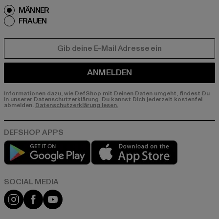
MÄNNER
FRAUEN
E-MAIL
ANMELDEN
Informationen dazu, wie DefShop mit Deinen Daten umgeht, findest Du
in unserer Datenschutzerklärung. Du kannst Dich jederzeit kostenfei
abmelden.
Datenschutzerklärung lesen.
Play market
App store
Instagram
Facebook
YouTube