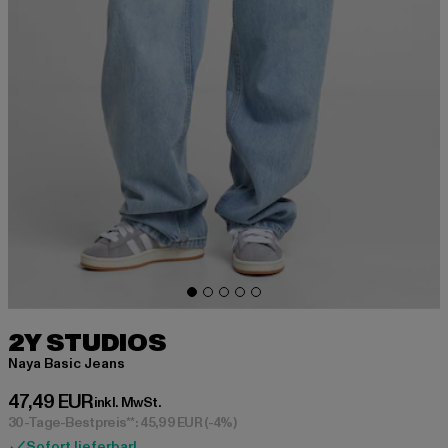
2Y STUDIOS
Naya Basic Jeans
Derzeitiger Preis: 47,49 EUR
47,49 EUR
inkl. MwSt.
30-Tage-Bestpreis**: 45,99 EUR
(-4%)
Sofort lieferbar!