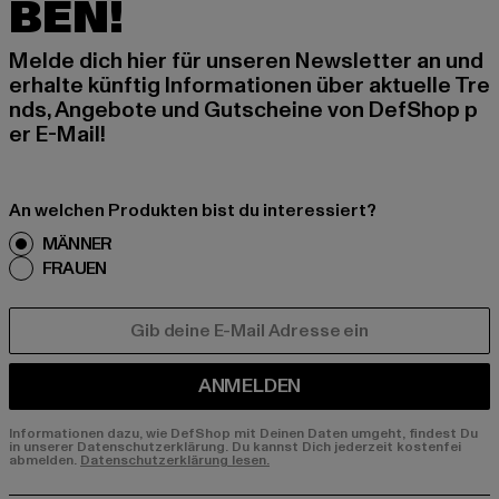
BEN!
Melde dich hier für unseren Newsletter an und
erhalte künftig Informationen über aktuelle Tre
nds, Angebote und Gutscheine von DefShop p
er E-Mail!
An welchen Produkten bist du interessiert?
MÄNNER
FRAUEN
E-MAIL
ANMELDEN
Informationen dazu, wie DefShop mit Deinen Daten umgeht, findest Du
in unserer Datenschutzerklärung. Du kannst Dich jederzeit kostenfei
abmelden.
Datenschutzerklärung lesen.