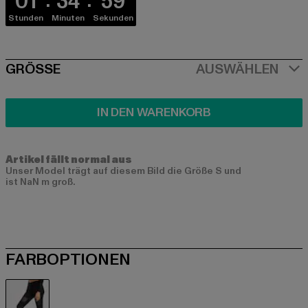
01
34
58
Stunden
Minuten
Sekunden
SIZE
GRÖSSE
AUSWÄHLEN
IN DEN WARENKORB
Artikel fällt normal aus
Unser Model trägt auf diesem Bild die Größe S und
ist NaN m groß.
FARBOPTIONEN