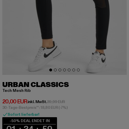
URBAN CLASSICS
Tech Mesh Rib
Derzeitiger Preis: 20,00 EUR
20,00 EUR
Aktionspreis: 39,99 EUR
inkl. MwSt.
39,99 EUR
30-Tage-Bestpreis**: 18,80 EUR
(-7%)
Sofort lieferbar!
-50% DEAL ENDET IN