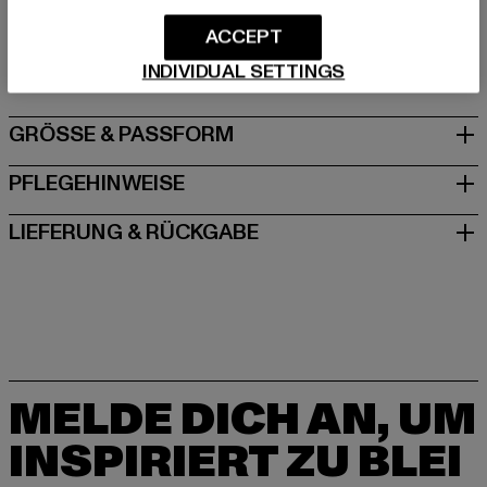
Hersteller: TB International GmbH |
info@tbint.de
Dr.-Robert-Murjahn-Straße 7 | 64372 Ober-Ramstadt |
ACCEPT
DE
INDIVIDUAL SETTINGS
GRÖSSE & PASSFORM
PFLEGEHINWEISE
LIEFERUNG & RÜCKGABE
MELDE DICH AN, UM
INSPIRIERT ZU BLEI