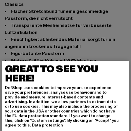
Classics
flacher Stretchbund für eine geschmeidige
Passform, die nicht verrutscht
transparente Mesheinsätze für verbesserte
Luftzirkulation
Feuchtigkeit ableitendes Material sorgt für ein
angenehm trockenes Tragegefühl
figurbetonte Passform
Material1: 80% Polyamid 20% Elasthan
GREAT TO SEE YOU
Anlass: sommerlich, Alltag, herbstlich, Sportlich
HERE!
Marke: Urban Classics
Kat.: Leggings
DefShop uses cookies to improve your use experience,
Farbe: schwarz
save your preferences, analyse use behaviour and to
provide and measure interest-based contents and
Hersteller Farbe: black
advertising. In addition, we allow partners to extract data
Materialzusammensetzung: 80% Polyester, 20%
or to use cookies. This may also include the processing of
your data in the USA or other countries which do not have
Elasthan
the EU data protection standard. If you want to change
Art.Nr: TB4000-00007
this, click on "Custom settings". By clicking on "Accept" you
agree to this.
Data protection