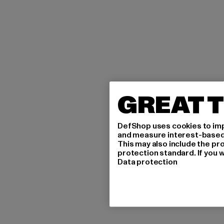
GREAT T
DefShop uses cookies to imp
and measure interest-based c
This may also include the pr
protection standard. If you w
Data protection