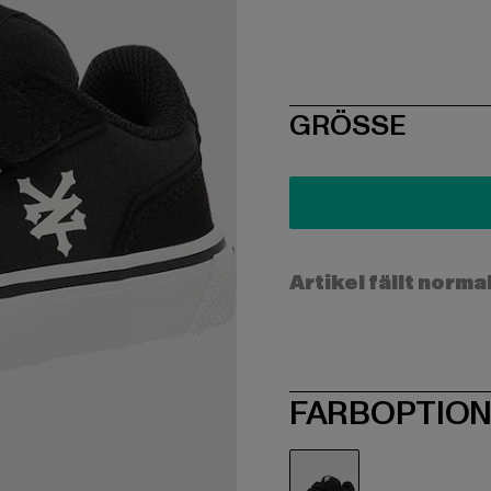
SIZE
GRÖSSE
Artikel fällt norma
FARBOPTIO