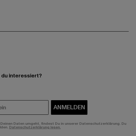
 du interessiert?
ANMELDEN
Deinen Daten umgeht, findest Du in unserer Datenschutzerklärung. Du
lden.
Datenschutzerklärung lesen.