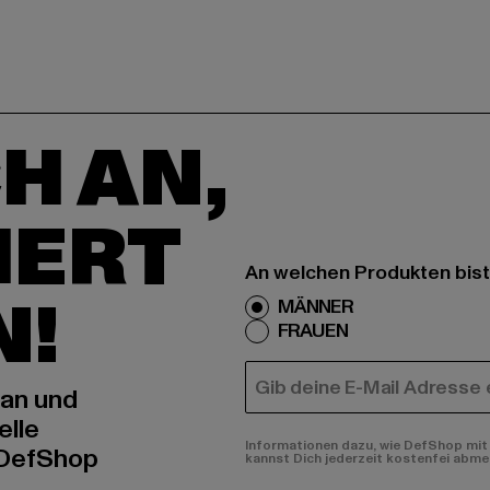
H AN,
IERT
An welchen Produkten bist
N!
MÄNNER
FRAUEN
E-MAIL
 an und
elle
Informationen dazu, wie DefShop mit 
 DefShop
kannst Dich jederzeit kostenfei abme