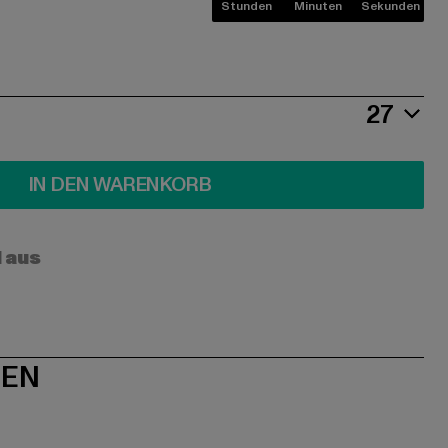
Stunden
Minuten
Sekunden
27
IN DEN WARENKORB
l aus
NEN