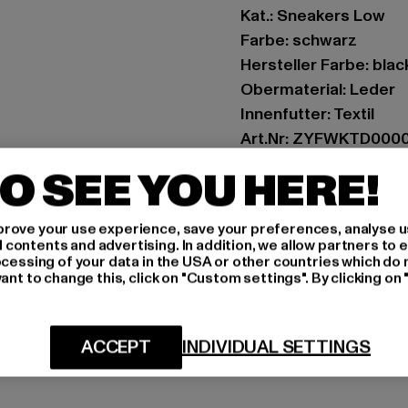
Kat.: Sneakers Low
Farbe: schwarz
Hersteller Farbe: blac
Obermaterial: Leder
Innenfutter: Textil
Art.Nr: ZYFWKTD000
O SEE YOU HERE!
Hersteller: TB Intern
Dr.-Robert-Murjahn-S
rove your use experience, save your preferences, analyse u
ontents and advertising. In addition, we allow partners to e
ocessing of your data in the USA or other countries which do 
GRÖSSE 
ant to change this, click on "Custom settings". By clicking on 
PFLEGEHINWE
ACCEPT
INDIVIDUAL SETTINGS
LIEFERUNG &