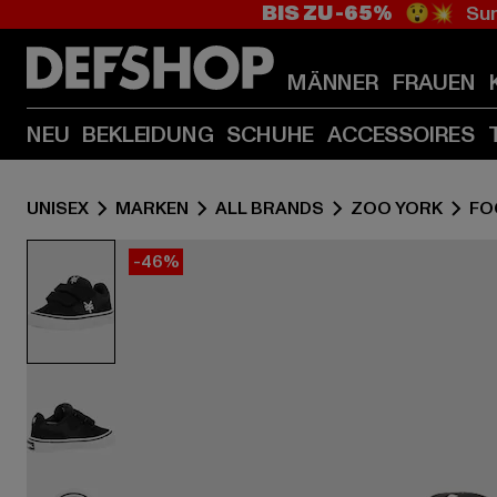
BIS ZU -65%
😲💥 Sum
MÄNNER
FRAUEN
NEU
BEKLEIDUNG
SCHUHE
ACCESSOIRES
UNISEX
MARKEN
ALL BRANDS
ZOO YORK
FO
-46%