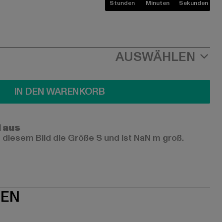
Stunden
Minuten
Sekunden
AUSWÄHLEN
IN DEN WARENKORB
l aus
 diesem Bild die Größe S und ist NaN m groß.
NEN