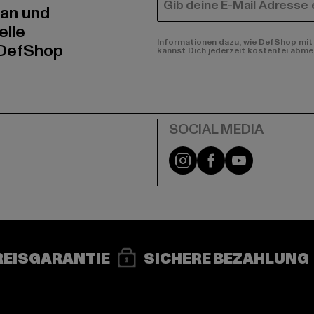
E-MAIL
 an und
elle
Informationen dazu, wie DefShop mit 
 DefShop
kannst Dich jederzeit kostenfei abme
e
Instagram
Facebook
YouTube
REISGARANTIE
SICHERE BEZAHLUNG