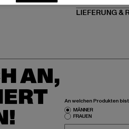
LIEFERUNG &
H AN,
IERT
An welchen Produkten bist
N!
MÄNNER
FRAUEN