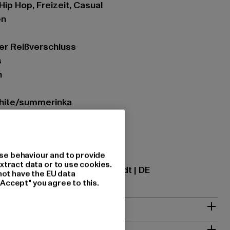
 Hip Hop, Freizeit, Casual
en
er Reißverschluss
s
n
white/summerinka
zung: 100% Polyester
se behaviour and to provide
ational GmbH |
info@tbint.de
xtract data or to use cookies.
traße 7 | 64372 Ober-Ramstadt | DE
not have the EU data
"Accept" you agree to this.
& PASSFORM
ISE