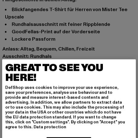
Blickfangendes T-Shirt für Herren von Mister Tee
Upscale
Rundhalsausschnitt mit feiner Rippblende
GoodFellas-Print auf der Vorderseite
Lockere Passform
Anlass: Alltag, Bequem, Chillen, Freizeit
Ausschnitt: Rundhals
Ärmelart: Kurzarm
GREAT TO SEE YOU
Schnitt: Oversize
HERE!
Marke: Mister Tee Upscale
Kat.: T-Shirts
DefShop uses cookies to improve your use experience,
save your preferences, analyse use behaviour and to
Farbe: schwarz
provide and measure interest-based contents and
Hersteller Farbe: black
advertising. In addition, we allow partners to extract data
or to use cookies. This may also include the processing of
Materialzusammensetzung: 100% Baumwolle
your data in the USA or other countries which do not have
Art.Nr: MT2551-00007
the EU data protection standard. If you want to change
this, click on "Custom settings". By clicking on "Accept" you
agree to this.
Data protection
Hersteller: TB International GmbH |
info@tbint.de
Dr.-Robert-Murjahn-Straße 7 | 64372 Ober-Ramstadt |