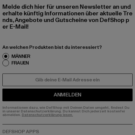
Melde dich hier für unseren Newsletter an und
erhalte künftig Informationen über aktuelle Tre
nds, Angebote und Gutscheine von DefShop p
er E-Mail!
An welchen Produkten bist du interessiert?
MÄNNER
FRAUEN
E-MAIL
ANMELDEN
Informationen dazu, wie DefShop mit Deinen Daten umgeht, findest Du
in unserer Datenschutzerklärung. Du kannst Dich jederzeit kostenfei
abmelden.
Datenschutzerklärung lesen.