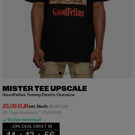
MISTER TEE UPSCALE
Goodfellas Tommy Devito Oversize
Derzeitiger Preis: 23,09 EUR
23,09 EUR
Aktionspreis: 29,99 EUR
inkl. MwSt.
29,99 EUR
30-Tage-Bestpreis**: 23,09 EUR
Sofort lieferbar!
-23% DEAL ENDET IN