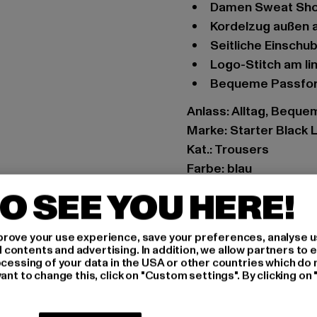
Damen Sweat Sho
Kordelzug außen 
Seitliche Einsch
Logo-Stitch am l
Bequeme Passfo
Anlass: Alltag, Bequem
Marke: Starter Black 
Kat.: Trousers
Farbe: blau
Hersteller Farbe: ice
O SEE YOU HERE!
Materialzusammenset
Art.Nr: ST230-03622
rove your use experience, save your preferences, analyse u
ontents and advertising. In addition, we allow partners to e
Hersteller: TB Intern
ocessing of your data in the USA or other countries which do 
ant to change this, click on "Custom settings". By clicking on 
Dr.-Robert-Murjahn-S