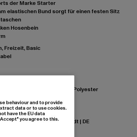
rts der Marke Starter
am elastischen Bund sorgt für einen festen Sitz
ubtaschen
inken Hosenbein
rm
, Freizeit, Basic
Label
waterblue
zung: 65% Baumwolle, 35% Polyester
se behaviour and to provide
xtract data or to use cookies.
ational GmbH |
info@tbint.de
not have the EU data
"Accept" you agree to this.
traße 7 | 64372 Ober-Ramstadt | DE