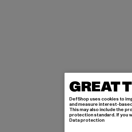
GREAT T
DefShop uses cookies to imp
and measure interest-based c
This may also include the pr
protection standard. If you w
Data protection