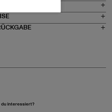
& PASSFORM
ISE
 RÜCKGABE
 du interessiert?