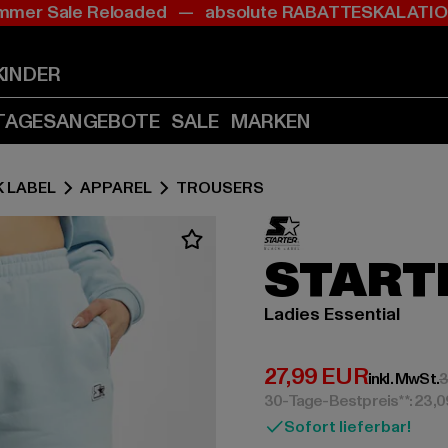
mer Sale Reloaded — absolute RABATTESKALAT
Zum
Zum
Inhalt
Fußzeile
springen
springen
KINDER
(Enter
(Enter
drücken)
drücken)
TAGESANGEBOTE
SALE
MARKEN
 LABEL
APPAREL
TROUSERS
START
Ladies Essential
Derzeitiger Preis:
27,99 EUR
inkl. MwSt.
3
30-Tage-Bestpreis**: 23,
Sofort lieferbar!