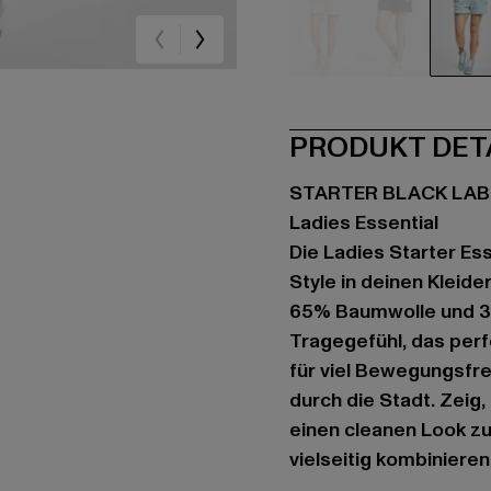
beige
schwarz
bla
PRODUKT DET
STARTER BLACK LAB
Ladies Essential
Die Ladies Starter Es
Style in deinen Kleid
65% Baumwolle und 35
Tragegefühl, das perf
für viel Bewegungsfre
durch die Stadt. Zeig,
einen cleanen Look zu 
vielseitig kombinieren 