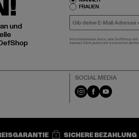
N!
FRAUEN
E-MAIL
 an und
elle
Informationen dazu, wie DefShop mit 
 DefShop
kannst Dich jederzeit kostenfei abme
e
Instagram
Facebook
YouTube
REISGARANTIE
SICHERE BEZAHLUNG