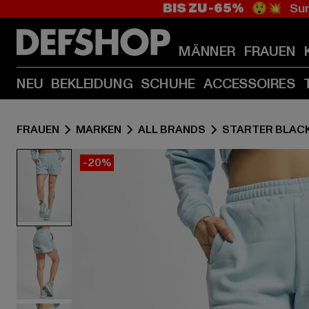
BIS ZU -65%
😲💥 Sum
MÄNNER
FRAUEN
NEU
BEKLEIDUNG
SCHUHE
ACCESSOIRES
FRAUEN
MARKEN
ALL BRANDS
STARTER BLACK
-20%