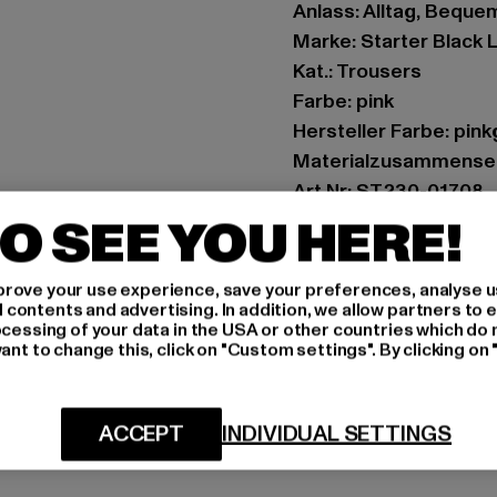
Anlass: Alltag, Bequem
Marke: Starter Black 
Kat.: Trousers
Farbe: pink
Hersteller Farbe: pink
Materialzusammenset
Art.Nr: ST230-01708
O SEE YOU HERE!
Hersteller: TB Intern
Dr.-Robert-Murjahn-S
rove your use experience, save your preferences, analyse u
ontents and advertising. In addition, we allow partners to e
ocessing of your data in the USA or other countries which do 
GRÖSSE 
ant to change this, click on "Custom settings". By clicking on 
PFLEGEHINWE
ACCEPT
INDIVIDUAL SETTINGS
LIEFERUNG &