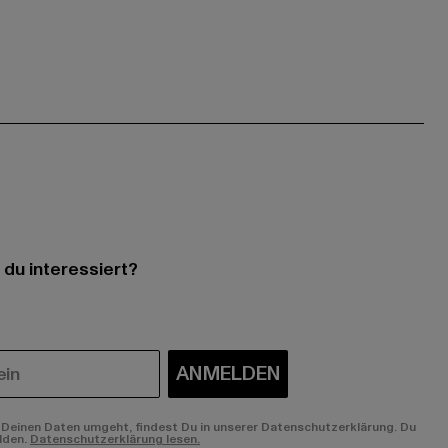
 du interessiert?
ANMELDEN
Deinen Daten umgeht, findest Du in unserer Datenschutzerklärung. Du
lden.
Datenschutzerklärung lesen.