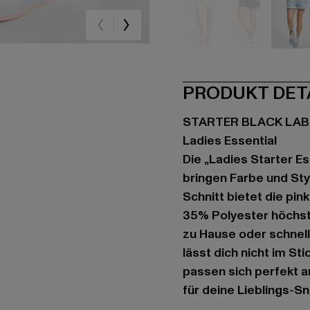
beige
schwarz
bla
PRODUKT DET
STARTER BLACK LAB
Ladies Essential
Die „Ladies Starter E
bringen Farbe und Sty
Schnitt bietet die pi
35% Polyester höchst
zu Hause oder schnell
lässt dich nicht im S
passen sich perfekt a
für deine Lieblings-Sn