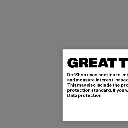
GREAT T
DefShop uses cookies to imp
and measure interest-based c
This may also include the pr
protection standard. If you w
Data protection