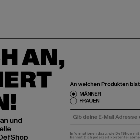
H AN,
IERT
An welchen Produkten bist
N!
MÄNNER
FRAUEN
E-MAIL
 an und
elle
Informationen dazu, wie DefShop mit 
 DefShop
kannst Dich jederzeit kostenfei abme