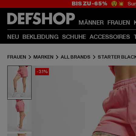
BIS ZU -65%
😲💥 Sum
MÄNNER
FRAUEN
NEU
BEKLEIDUNG
SCHUHE
ACCESSOIRES
FRAUEN
MARKEN
ALL BRANDS
STARTER BLACK
-31%