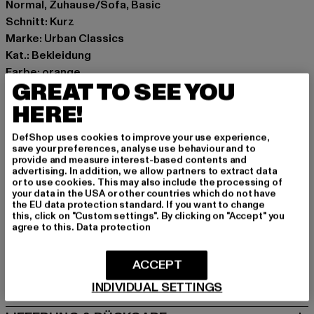
Normal, Zuhause/Sofa, Basic
Schnitt: Kurz
Marke: Urban Classics
Kat.: Bekleidung
Farbe: orange
GREAT TO SEE YOU
Hersteller Farbe: paleorange
Materialzusammensetzung: 70% Baumwolle, 30%
HERE!
Polyester
DefShop uses cookies to improve your use experience,
Art.Nr: TB6033-02905
save your preferences, analyse use behaviour and to
provide and measure interest-based contents and
advertising. In addition, we allow partners to extract data
Hersteller: TB International GmbH |
info@tbint.de
or to use cookies. This may also include the processing of
Dr.-Robert-Murjahn-Straße 7 | 64372 Ober-Ramstadt |
your data in the USA or other countries which do not have
the EU data protection standard. If you want to change
DE
this, click on "Custom settings". By clicking on "Accept" you
agree to this.
Data protection
GRÖSSE & PASSFORM
ACCEPT
PFLEGEHINWEISE
INDIVIDUAL SETTINGS