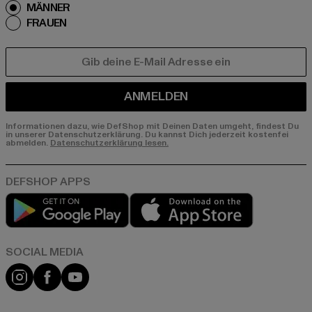
MÄNNER
FRAUEN
E-MAIL
ANMELDEN
Informationen dazu, wie DefShop mit Deinen Daten umgeht, findest Du
in unserer Datenschutzerklärung. Du kannst Dich jederzeit kostenfei
abmelden.
Datenschutzerklärung lesen.
Play market
App store
Instagram
Facebook
YouTube