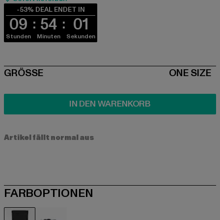
-53% DEAL ENDET IN
09
54
01
Stunden
Minuten
Sekunden
SIZE
GRÖSSE
ONE SIZE
IN DEN WARENKORB
Artikel fällt normal aus
FARBOPTIONEN