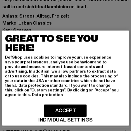
sollte und sich ideal kombinieren lässt.
Anlass: Street, Alltag, Freizeit
Marke: Urban Classics
Kat.: Scarves
GREAT TO SEE YOU
Farbe: schwarz
Hersteller Farbe: black
HERE!
Materialzusammensetzung: 100% Polyester
DefShop uses cookies to improve your use experience,
Art.Nr: TB2438-00007
save your preferences, analyse use behaviour and to
provide and measure interest-based contents and
advertising. In addition, we allow partners to extract data
Hersteller: TB International GmbH |
info@tbint.de
or to use cookies. This may also include the processing of
Dr.-Robert-Murjahn-Straße 7 | 64372 Ober-Ramstadt |
your data in the USA or other countries which do not have
the EU data protection standard. If you want to change
DE
this, click on "Custom settings". By clicking on "Accept" you
agree to this.
Data protection
GRÖSSE & PASSFORM
ACCEPT
PFLEGEHINWEISE
INDIVIDUAL SETTINGS