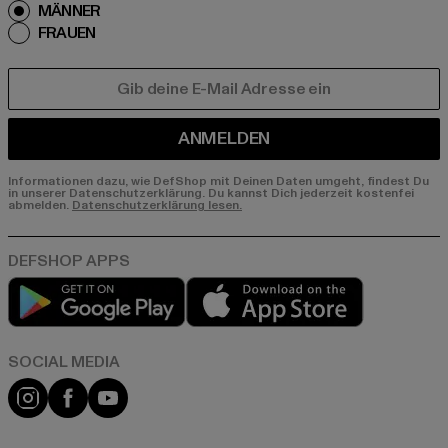
MÄNNER
FRAUEN
E-MAIL
ANMELDEN
Informationen dazu, wie DefShop mit Deinen Daten umgeht, findest Du
in unserer Datenschutzerklärung. Du kannst Dich jederzeit kostenfei
abmelden.
Datenschutzerklärung lesen.
Play market
App store
Instagram
Facebook
YouTube