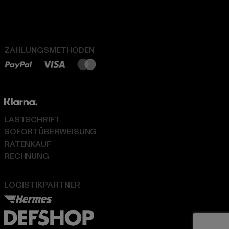
ZAHLUNGSMETHODEN
LASTSCHRIFT
SOFORTÜBERWEISUNG
RATENKAUF
RECHNUNG
LOGISTIKPARTNER