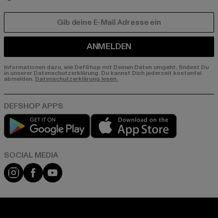
E-MAIL
ANMELDEN
Informationen dazu, wie DefShop mit Deinen Daten umgeht, findest Du
in unserer Datenschutzerklärung. Du kannst Dich jederzeit kostenfei
abmelden.
Datenschutzerklärung lesen.
Play market
App store
Instagram
Facebook
YouTube