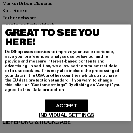
Marke: Urban Classics
Kat.: Röcke
Farbe: schwarz
Hersteller Farbe: black
GREAT TO SEE YOU
Materialzusammensetzung: 50% Polyester, 50%
HERE!
Viskose
Art.Nr: TB7060-00007
DefShop uses cookies to improve your use experience,
save your preferences, analyse use behaviour and to
Hersteller: TB International GmbH |
info@tbint.de
provide and measure interest-based contents and
advertising. In addition, we allow partners to extract data
Dr.-Robert-Murjahn-Straße 7 | 64372 Ober-Ramstadt |
or to use cookies. This may also include the processing of
DE
your data in the USA or other countries which do not have
the EU data protection standard. If you want to change
this, click on "Custom settings". By clicking on "Accept" you
agree to this.
Data protection
GRÖSSE & PASSFORM
ACCEPT
PFLEGEHINWEISE
INDIVIDUAL SETTINGS
LIEFERUNG & RÜCKGABE