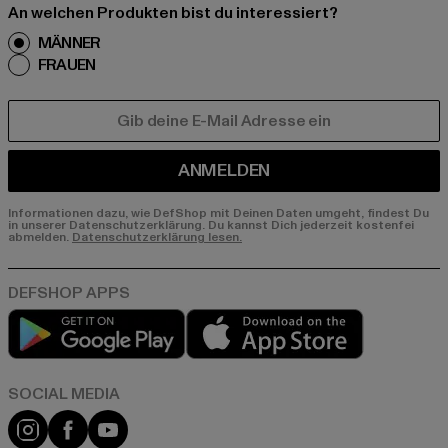
An welchen Produkten bist du interessiert?
MÄNNER
FRAUEN
E-MAIL
ANMELDEN
Informationen dazu, wie DefShop mit Deinen Daten umgeht, findest Du
in unserer Datenschutzerklärung. Du kannst Dich jederzeit kostenfei
abmelden.
Datenschutzerklärung lesen.
Play market
App store
Instagram
Facebook
YouTube