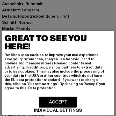
Ausschnitt: Rundhals
Ärmelart: Langarm
Details: Rippstrickbündchen, Print
Schnitt: Normal
Marke: Freddy
Kat.: Sweaters
GREAT TO SEE YOU
Farbe: violet
HERE!
Hersteller Farbe: lila
Materialzusammensetzung: 80% Baumwolle, 20%
DefShop uses cookies to improve your use experience,
save your preferences, analyse use behaviour and to
Polyester
provide and measure interest-based contents and
Art.Nr: F3WMCS2-03540
advertising. In addition, we allow partners to extract data
or to use cookies. This may also include the processing of
your data in the USA or other countries which do not have
Hersteller: SBC Saksa Oy |
info@freddywear.de
the EU data protection standard. If you want to change
this, click on "Custom settings". By clicking on "Accept" you
Vesijärvenkatu 11 A | 15140 Lahti | FI
agree to this.
Data protection
ACCEPT
GRÖSSE & PASSFORM
INDIVIDUAL SETTINGS
PFLEGEHINWEISE