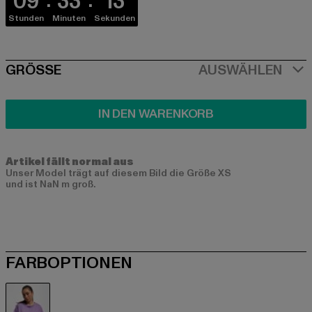
09
33
13
Stunden
Minuten
Sekunden
SIZE
GRÖSSE
AUSWÄHLEN
IN DEN WARENKORB
Artikel fällt normal aus
Unser Model trägt auf diesem Bild die Größe XS
und ist NaN m groß.
FARBOPTIONEN