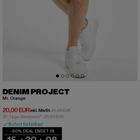
DENIM PROJECT
Mr. Orange
Derzeitiger Preis: 20,00 EUR
20,00 EUR
Aktionspreis: 49,99 EUR
inkl. MwSt.
49,99 EUR
30-Tage-Bestpreis**: 20,00 EUR
Sofort lieferbar!
-60% DEAL ENDET IN