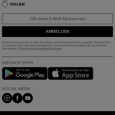
FRAUEN
E-MAIL
ANMELDEN
Informationen dazu, wie DefShop mit Deinen Daten umgeht, findest Du
in unserer Datenschutzerklärung. Du kannst Dich jederzeit kostenfei
abmelden.
Datenschutzerklärung lesen.
Play market
App store
Instagram
Facebook
YouTube