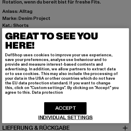
Rotation, wenn du bereit bist für freshe Fits.
Anlass: Alltag
Marke: Denim Project
Kat.: Shorts
Farbe: blau
GREAT TO SEE YOU
Hersteller Farbe: darkblue destroy
HERE!
Materialzusammensetzung: 98% Baumwolle, 2%
Elasthan
DefShop uses cookies to improve your use experience,
save your preferences, analyse use behaviour and to
Art.Nr: DP2000076-05015
provide and measure interest-based contents and
advertising. In addition, we allow partners to extract data
or to use cookies. This may also include the processing of
Hersteller: Denim Project Aps |
info@denimproject.eu
your data in the USA or other countries which do not have
Jægergaardsgade 156G | 8000 Aarhus C | DK
the EU data protection standard. If you want to change
this, click on "Custom settings". By clicking on "Accept" you
agree to this.
Data protection
GRÖSSE & PASSFORM
ACCEPT
PFLEGEHINWEISE
INDIVIDUAL SETTINGS
LIEFERUNG & RÜCKGABE