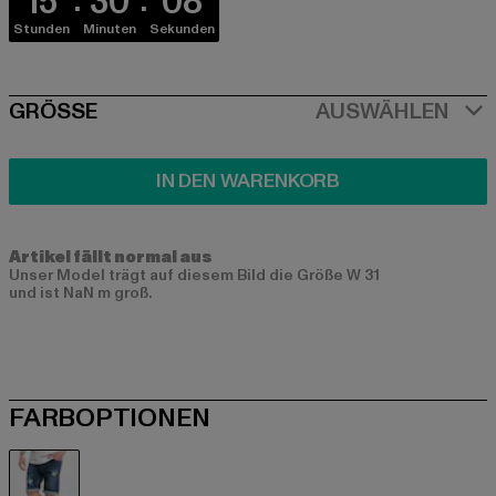
15
30
08
Stunden
Minuten
Sekunden
SIZE
GRÖSSE
AUSWÄHLEN
IN DEN WARENKORB
Artikel fällt normal aus
Unser Model trägt auf diesem Bild die Größe W 31
und ist NaN m groß.
FARBOPTIONEN