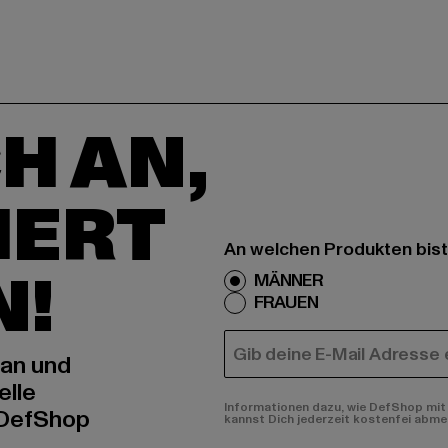
H AN,
IERT
An welchen Produkten bist
N!
MÄNNER
FRAUEN
E-MAIL
 an und
elle
Informationen dazu, wie DefShop mit 
 DefShop
kannst Dich jederzeit kostenfei abme