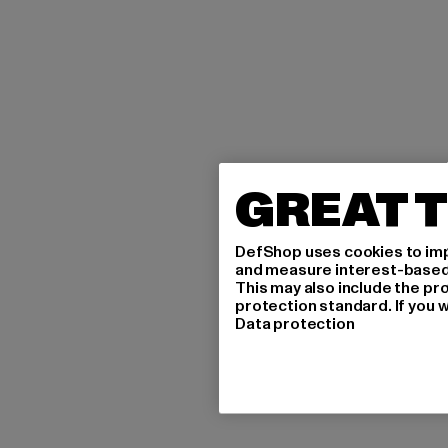
GREAT T
DefShop uses cookies to imp
and measure interest-based c
This may also include the pr
protection standard. If you w
Data protection