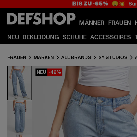
BIS ZU -65%
😲💥 Sum
MÄNNER
FRAUEN
NEU
BEKLEIDUNG
SCHUHE
ACCESSOIRES
FRAUEN
MARKEN
ALL BRANDS
2Y STUDIOS
NEU
-42%