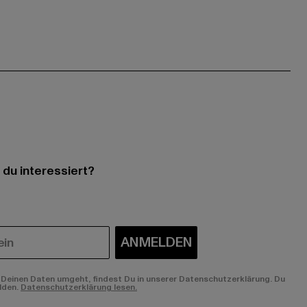
 du interessiert?
ANMELDEN
Deinen Daten umgeht, findest Du in unserer Datenschutzerklärung. Du
lden.
Datenschutzerklärung lesen.