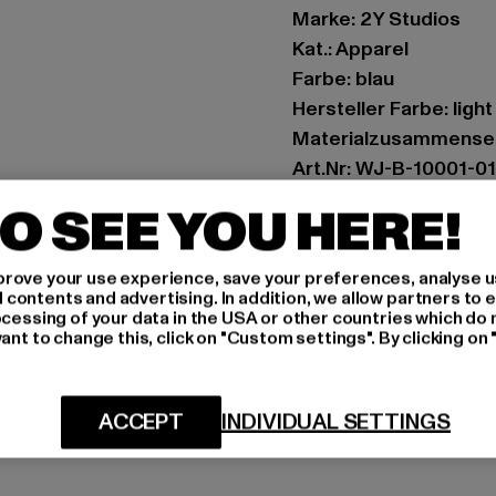
Marke: 2Y Studios
Kat.: Apparel
Farbe: blau
Hersteller Farbe: light
Materialzusammense
Art.Nr: WJ-B-10001-0
O SEE YOU HERE!
Hersteller: 2Y Premi
Hollefeldstraße 16 | 
rove your use experience, save your preferences, analyse u
ontents and advertising. In addition, we allow partners to e
ocessing of your data in the USA or other countries which do 
GRÖSSE 
ant to change this, click on "Custom settings". By clicking on 
PFLEGEHINWE
ACCEPT
INDIVIDUAL SETTINGS
LIEFERUNG &