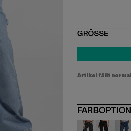
SIZE
GRÖSSE
Artikel fällt norma
FARBOPTIO