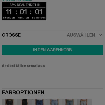
-22% DEAL ENDET IN
11
01
00
Stunden
Minuten
Sekunden
SIZE
GRÖSSE
AUSWÄHLEN
IN DEN WARENKORB
Artikel fällt normal aus
FARBOPTIONEN