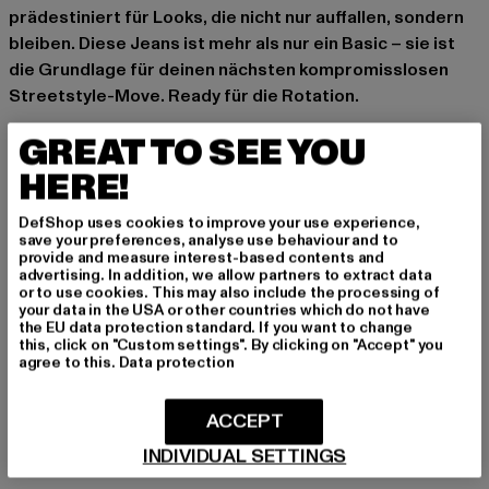
prädestiniert für Looks, die nicht nur auffallen, sondern
bleiben. Diese Jeans ist mehr als nur ein Basic – sie ist
die Grundlage für deinen nächsten kompromisslosen
Streetstyle-Move. Ready für die Rotation.
Marke: 2Y Studios
GREAT TO SEE YOU
Kat.: Baggys
HERE!
Farbe: blau
Hersteller Farbe: mid blue
DefShop uses cookies to improve your use experience,
Materialzusammensetzung: 100% Baumwolle
save your preferences, analyse use behaviour and to
provide and measure interest-based contents and
Art.Nr: WJ-LW-10001-01868
advertising. In addition, we allow partners to extract data
or to use cookies. This may also include the processing of
your data in the USA or other countries which do not have
Hersteller: 2Y Premium GmbH |
info@2y-studios.com
the EU data protection standard. If you want to change
Hollefeldstraße 16 | 48282 Emsdetten | DE
this, click on "Custom settings". By clicking on "Accept" you
agree to this.
Data protection
GRÖSSE & PASSFORM
ACCEPT
INDIVIDUAL SETTINGS
PFLEGEHINWEISE