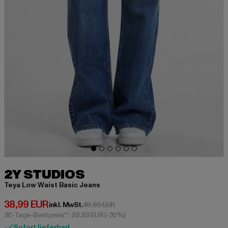
2Y STUDIOS
Teya Low Waist Basic Jeans
Derzeitiger Preis: 38,99 EUR
38,99 EUR
Aktionspreis: 49,99 EUR
inkl. MwSt.
49,99 EUR
30-Tage-Bestpreis**: 29,99 EUR
(-30%)
Sofort lieferbar!