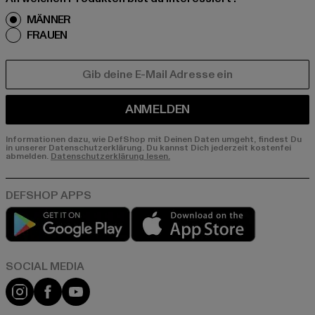
MÄNNER
FRAUEN
E-MAIL
ANMELDEN
Informationen dazu, wie DefShop mit Deinen Daten umgeht, findest Du
in unserer Datenschutzerklärung. Du kannst Dich jederzeit kostenfei
abmelden.
Datenschutzerklärung lesen.
Play market
App store
Instagram
Facebook
YouTube