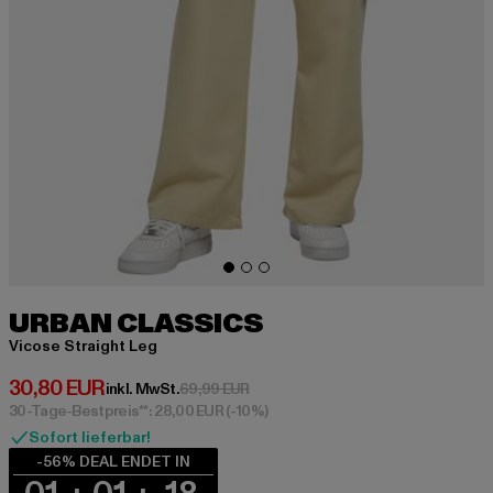
URBAN CLASSICS
Vicose Straight Leg
Derzeitiger Preis: 30,80 EUR
30,80 EUR
Aktionspreis: 69,99 EUR
inkl. MwSt.
69,99 EUR
30-Tage-Bestpreis**: 28,00 EUR
(-10%)
Sofort lieferbar!
-56% DEAL ENDET IN