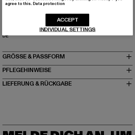
agree to this.
Data protection
Art.Nr: TB6041-02439
ACCEPT
Hersteller: TB International GmbH |
info@tbint.de
Dr.-Robert-Murjahn-Straße 7 | 64372 Ober-Ramstadt |
INDIVIDUAL SETTINGS
DE
GRÖSSE & PASSFORM
PFLEGEHINWEISE
LIEFERUNG & RÜCKGABE