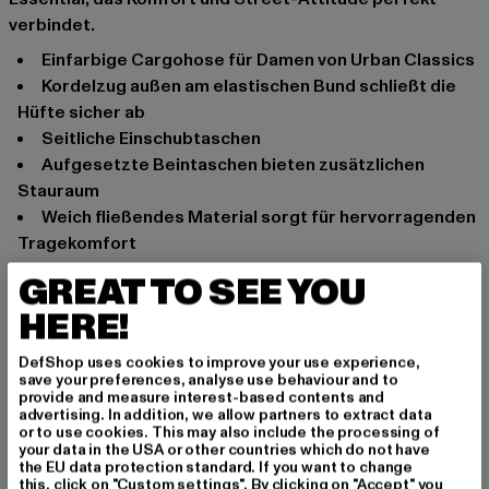
verbindet.
Einfarbige Cargohose für Damen von Urban Classics
Kordelzug außen am elastischen Bund schließt die
Hüfte sicher ab
Seitliche Einschubtaschen
Aufgesetzte Beintaschen bieten zusätzlichen
Stauraum
Weich fließendes Material sorgt für hervorragenden
Tragekomfort
Lockere Passform
GREAT TO SEE YOU
Anlass: Alltag, Bequem, Freizeit
HERE!
Schnitt: Locker
Marke: Urban Classics
DefShop uses cookies to improve your use experience,
save your preferences, analyse use behaviour and to
Kat.: Cargohosen
provide and measure interest-based contents and
Farbe: beige
advertising. In addition, we allow partners to extract data
or to use cookies. This may also include the processing of
Hersteller Farbe: concrete
your data in the USA or other countries which do not have
Materialzusammensetzung: 68% Viskose, 32%
the EU data protection standard. If you want to change
this, click on "Custom settings". By clicking on "Accept" you
Polyester