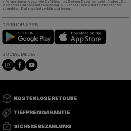
Informationen dazu, wie DefShop mit Deinen Daten umgeht, findest Du
in unserer Datenschutzerklärung. Du kannst Dich jederzeit kostenfei
abmelden.
Datenschutzerklärung lesen.
Play market
App store
Instagram
Facebook
YouTube
KOSTENLOSE RETOURE
TIEFPREISGARANTIE
SICHERE BEZAHLUNG