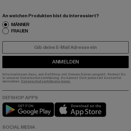
An welchen Produkten bist du interessiert?
MÄNNER
FRAUEN
E-MAIL
ANMELDEN
Informationen dazu, wie DefShop mit Deinen Daten umgeht, findest Du
in unserer Datenschutzerklärung. Du kannst Dich jederzeit kostenfei
abmelden.
Datenschutzerklärung lesen.
Play market
App store