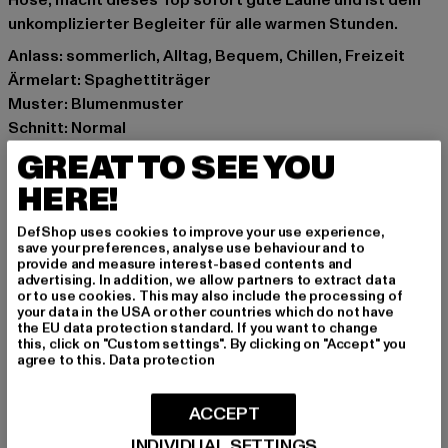
Hose, macht dieses Top sofort gute Laune und ist dein
unkomplizierter Begleiter für alle warmen Stunden.
Anlass: sommerlich, Alltag, Bequem, Chillen, Freizeit
Ärmelart: Spaghettiträger
Muster: Blumenmuster
Schnitt: Normal
Marke: Cloud5ive
GREAT TO SEE YOU
Kat.: Tank Tops
HERE!
Farbe: schwarz
Hersteller Farbe: black
DefShop uses cookies to improve your use experience,
Materialzusammensetzung: 100% Viskose
save your preferences, analyse use behaviour and to
provide and measure interest-based contents and
Art.Nr: 23066121-00007
advertising. In addition, we allow partners to extract data
or to use cookies. This may also include the processing of
your data in the USA or other countries which do not have
Hersteller: Styleboom Textilhandels GmbH & Co. KG |
the EU data protection standard. If you want to change
info@77onlineshop.eu
this, click on "Custom settings". By clicking on "Accept" you
agree to this.
Data protection
Am Kapellhof 22 | 47608 Geldern | DE
ACCEPT
GRÖSSE & PASSFORM
INDIVIDUAL SETTINGS